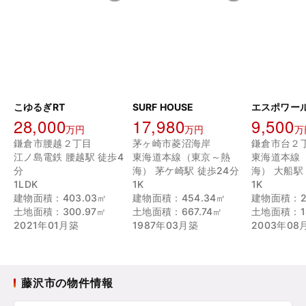
こゆるぎRT
SURF HOUSE
エスポワー
28,000
17,980
9,500
万円
万円
万
鎌倉市腰越２丁目
茅ヶ崎市菱沼海岸
鎌倉市台２
江ノ島電鉄 腰越駅 徒歩4
東海道本線（東京～熱
東海道本線
分
海） 茅ケ崎駅 徒歩24分
海） 大船駅
1LDK
1K
1K
建物面積：403.03㎡
建物面積：454.34㎡
建物面積：20
土地面積：300.97㎡
土地面積：667.74㎡
土地面積：18
2021年01月築
1987年03月築
2003年08
藤沢市の物件情報