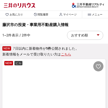
お気に入り
閲覧履歴
マイページ
メニュー
藤沢市の投資・事業用不動産購入情報
1~2
件表示
/ 2
件中
7日以内に新着物件が
1件
公開されました。
NEW
新着情報をメールで受け取りたい方は
こちら
NEW
ビル