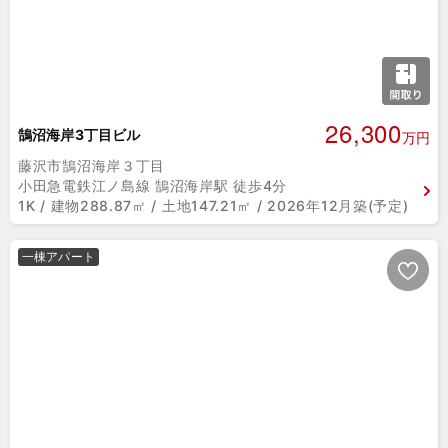
26,300
鵠沼海岸3丁目ビル
万円
藤沢市鵠沼海岸３丁目
小田急電鉄江ノ島線 鵠沼海岸駅 徒歩4分
1K / 建物288.87㎡ / 土地147.21㎡ / 2026年12月築(予定)
一棟アパート