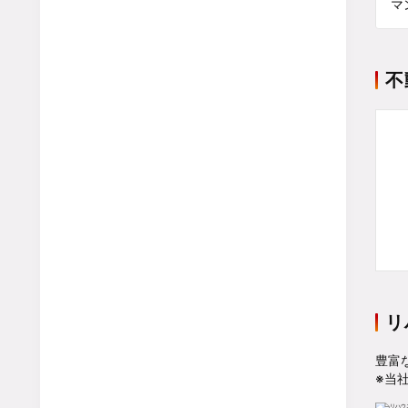
マ
不
リ
豊富
※当