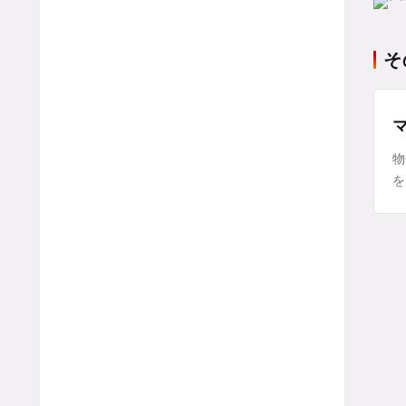
そ
物
を