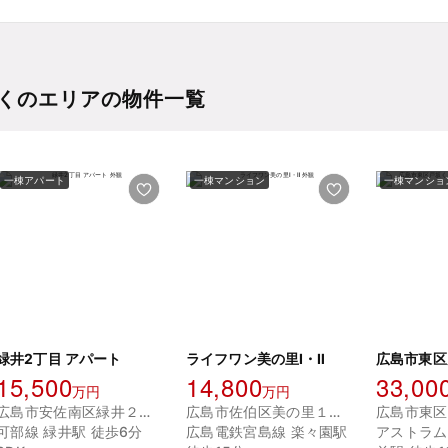
くのエリアの物件一覧
一棟アパート
一棟マンション
一棟マンショ
緑井2丁目 アパート
ライフワン美の里Ⅰ・Ⅱ
15,500
14,800
33,00
万円
万円
広島市安佐南区緑井２丁目
広島市佐伯区美の里１丁目
可部線 緑井駅 徒歩6分
広島電鉄宮島線 楽々園駅
アストラム