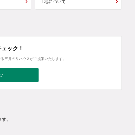
土地について
チェック！
誇る三井のリハウスがご提案いたします。
む
ます。