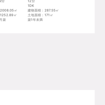
9分
12分
1DK
008.05㎡
建物面積：287.55㎡
252.89㎡
土地面積：171㎡
3月築
築1年未満