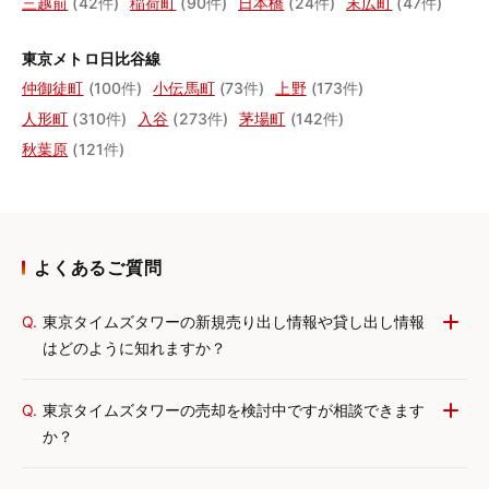
三越前
(42件)
稲荷町
(90件)
日本橋
(24件)
末広町
(47件)
東京メトロ日比谷線
仲御徒町
(100件)
小伝馬町
(73件)
上野
(173件)
人形町
(310件)
入谷
(273件)
茅場町
(142件)
秋葉原
(121件)
よくあるご質問
Q.
東京タイムズタワーの新規売り出し情報や貸し出し情報
はどのように知れますか？
Q.
東京タイムズタワーの売却を検討中ですが相談できます
か？