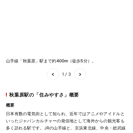
山手線「秋葉原」駅まで約400m（徒歩5分）。
「
Item
1
of
3
1 / 3
秋葉原駅の「住みやすさ」概要
概要
日本有数の電気街として知られ、近年ではアニメやアイドルと
いったジャパンカルチャーの発信地として海外からの観光客も
多く訪れる駅です。JRの山手線と、京浜東北線、中央・総武線