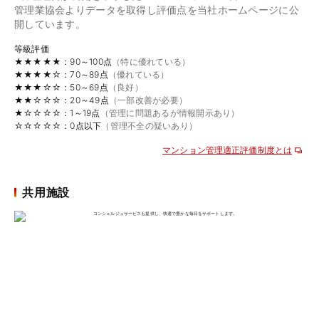
管理業協会よりデータを取得し評価点を当社ホームページに公
開しています。
等級評価
★★★★★：90～100点
（特に優れている）
★★★★☆：70～89点
（優れている）
★★★☆☆：50～69点
（良好）
★★☆☆☆：20～49点
（一部改善が必要）
★☆☆☆☆：1～19点
（管理に問題あるが情報開示あり）
☆☆☆☆☆：0点以下
（管理不全の疑いあり）
マンション管理適正評価制度とは
共用施設