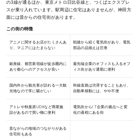
の3線が通るほか、東京メトロ日比谷線と、つくばエクスプレ
スが乗り入れています。駅周辺に住宅はありませんが、神田方
面には昔からの住宅街があります。
この街の特徴
アニメに関するお店がたくさんあ
戦後から続く電気街があり、電気
り、マニアにはたまらない
部品の品揃えは圧巻
銀座線、都営新宿線が徒歩圏内に
最先端企業のオフィスも入るオフ
あり都心へのアクセスが良い
ィス街があり通勤に便利
国内外から観光客が訪れる一大観
幹線道路は渋滞することもあり、
光地なので常に騒がしい
自動車移動には、やや不便
アトレや秋葉原UDXなど商業施
電気街からI T企業の拠点へと変
設があるので買い物に便利
化の過程にある街
昔ながらの地域のつながりがある
住宅街もある