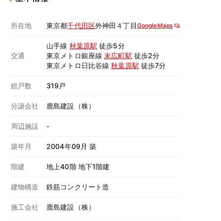
所在地
東京都
千代田区
外神田４丁目
GoogleMaps
山手線
秋葉原駅
徒歩5分
交通
東京メトロ銀座線
末広町駅
徒歩2分
東京メトロ日比谷線
秋葉原駅
徒歩7分
総戸数
319戸
分譲会社
鹿島建設（株）
周辺施設
-
築年月
2004年09月 築
階建
地上40階 地下1階建
建物構造
鉄筋コンクリート造
施工会社
鹿島建設（株）