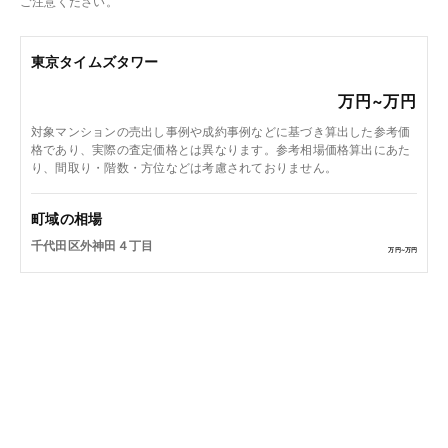
ご注意ください。
東京タイムズタワー
万円~
万円
対象マンションの売出し事例や成約事例などに基づき算出した参考価
格であり、実際の査定価格とは異なります。参考相場価格算出にあた
り、間取り・階数・方位などは考慮されておりません。
町域の相場
千代田区外神田４丁目
万円~
万円