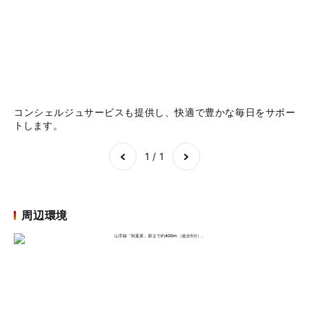
コンシェルジュサービスも提供し、快適で豊かな毎日をサポー
コ
トします。
ト
Item
1
of
1
1 / 1
周辺環境