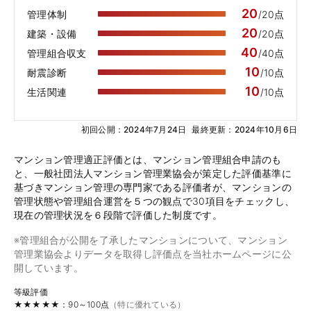
20
管理体制
/20点
20
建築・設備
/20点
40
管理組合収支
/40点
10
耐震診断
/10点
10
生活関連
/10点
初回公開：2024年7月24日
最終更新：2024年10月6日
マンション管理適正評価とは、マンション管理組合申請のも
と、一般社団法人マンション管理業協会が策定した評価基準に
基づきマンション管理の専門家である評価者が、マンションの
管理状態や管理組合運営を５つの観点で30項目をチェックし、
現在の管理状況を６段階で評価した制度です。
※管理組合が公開を了承したマンションについて、マンション
管理業協会よりデータを取得し評価点を当社ホームページに公
開しています。
等級評価
★★★★★：90～100点
（特に優れている）