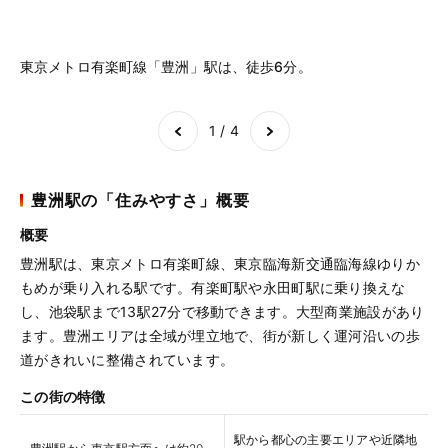
東京メトロ有楽町線「豊洲」駅は、徒歩6分。
隣
Item
1
of
4
1 / 4
豊洲駅の「住みやすさ」概要
概要
豊洲駅は、東京メトロ有楽町線、東京臨海新交通臨海線ゆりか
もめが乗り入れる駅です。有楽町駅や永田町駅に乗り換えな
し、池袋駅まで13駅27分で移動できます。大型商業施設があり
ます。豊洲エリアは全域が埋立地で、街が新しく運河沿いの歩
道がきれいに整備されています。
この街の特徴
駅から都心の主要エリアや近隣地