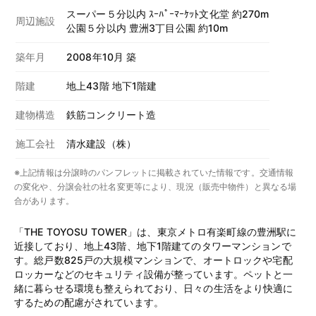
スーパー５分以内 ｽｰﾊﾟｰﾏｰｹｯﾄ文化堂 約270m
周辺施設
公園５分以内 豊洲3丁目公園 約10m
築年月
2008年10月 築
階建
地上43階 地下1階建
建物構造
鉄筋コンクリート造
施工会社
清水建設（株）
※上記情報は分譲時のパンフレットに掲載されていた情報です。交通情報
の変化や、分譲会社の社名変更等により、現況（販売中物件）と異なる場
合があります。
「THE TOYOSU TOWER」は、東京メトロ有楽町線の豊洲駅に
近接しており、地上43階、地下1階建てのタワーマンションで
す。総戸数825戸の大規模マンションで、オートロックや宅配
ロッカーなどのセキュリティ設備が整っています。ペットと一
緒に暮らせる環境も整えられており、日々の生活をより快適に
するための配慮がされています。