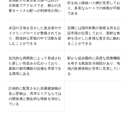
豊洲駅から東京駅方面へは約20
区を結ぶ路線バス網が充実してお
分前後でアクセスでき、都心の主
り、多彩なルートでの移動が可能
要ターミナル駅への利便性が高い
である
水辺の立地を活かした遊歩道やサ
近隣には国内有数の規模を誇る公
イクリングロードが整備されてお
設市場が位置しており、新鮮な食
り、開放的な景観の中で活動を楽
材を活かした多様な食文化に触れ
しむことができる
ることができる
近代的な再開発によって形成され
駅から徒歩圏内に高度な医療機能
た新しい街並みが広がっており、
を有する救急告示病院があり、地
最新の都市機能や設備を享受でき
域の医療体制が非常に充実してい
る環境にある
る
計画的に配置された高層建築物が
並ぶ景観は、湾岸エリアならでは
の開放感と都会的な情緒を演出し
ている