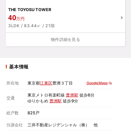
THE TOYOSU TOWER
40
万円
3LDK / 83.44㎡ / 21階
物件詳細を見る
基本情報
所在地
東京都
江東区
豊洲３丁目
GoogleMaps
東京メトロ有楽町線
豊洲駅
徒歩6分
交通
ゆりかもめ
豊洲駅
徒歩9分
総戸数
825戸
分譲会社
三井不動産レジデンシャル（株） 他