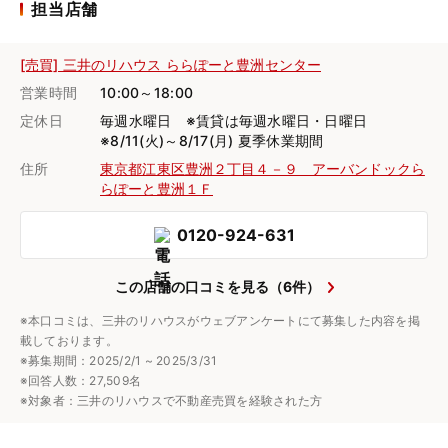
担当店舗
[売買] 三井のリハウス ららぽーと豊洲センター
営業時間
10:00～18:00
定休日
毎週水曜日 ※賃貸は毎週水曜日・日曜日
※8/11(火)～8/17(月) 夏季休業期間
住所
東京都江東区豊洲２丁目４－９ アーバンドックら
らぽーと豊洲１Ｆ
0120-924-631
この店舗の口コミを見る（6件）
※本口コミは、三井のリハウスがウェブアンケートにて募集した内容を掲
載しております。
※募集期間：2025/2/1 ~ 2025/3/31
※回答人数：27,509名
※対象者：三井のリハウスで不動産売買を経験された方