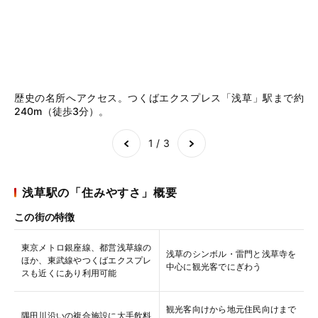
歴史の名所へアクセス。つくばエクスプレス「浅草」駅まで約
「
240m（徒歩3分）。
す
Item
1
of
3
1 / 3
浅草駅の「住みやすさ」概要
この街の特徴
東京メトロ銀座線、都営浅草線の
浅草のシンボル・雷門と浅草寺を
ほか、東武線やつくばエクスプレ
中心に観光客でにぎわう
スも近くにあり利用可能
観光客向けから地元住民向けまで
隅田川沿いの複合施設に大手飲料