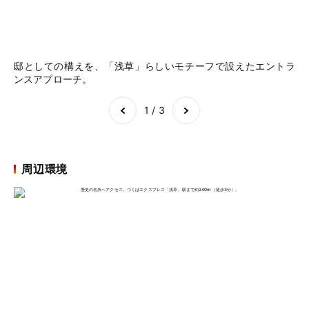
邸としての構えを、「浅草」らしいモチーフで設えたエントラ
ア
ンスアプローチ。
を
Item
1
of
3
1 / 3
周辺環境