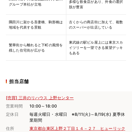
多様な飲食店があり、外食の選択
グループ本社が立地
肢が豊富
隅田川に架かる吾妻橋、駒形橋は
古くからの商店街に加えて、複数
地域を代表する景観
のスーパーが出店している
東武線の駅ビル屋上には東京スカ
繁華街から離れると下町の風情を
イツリーを一望できる展望デッキ
残した住宅街が広がる
もある
担当店舗
[売買] 三井のリハウス 上野センター
営業時間
10:00～18:00
定休日
毎週火曜日・水曜日 ※8/11(火)～8/19(水) 夏季休
業期間
住所
東京都台東区上野２丁目１４－２７ ヒューリック