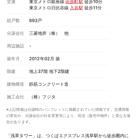
交通
東京メトロ銀座線
田原町駅
徒歩10分
東京メトロ日比谷線
入谷駅
徒歩11分
総戸数
693戸
分譲会社
三菱地所（株） 他
周辺施設
-
築年月
2012年02月 築
階建
地上37階 地下2階建
建物構造
鉄筋コンクリート造
施工会社
（株）フジタ
※上記情報は分譲時のパンフレットに掲載されていた情報です。交通情報
の変化や、分譲会社の社名変更等により、現況（販売中物件）と異なる場
合があります。
「浅草タワー」は、つくばエクスプレス浅草駅から徒歩圏内に