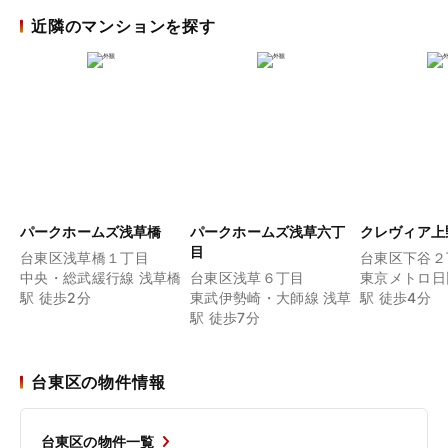
近隣のマンションを探す
パークホームズ浅草橋
パークホームズ浅草六丁
クレヴィア上
目
台東区浅草橋１丁目
台東区下谷２
中央・総武緩行線 浅草橋
台東区浅草６丁目
東京メトロ日
駅 徒歩2分
東武伊勢崎・大師線 浅草
駅 徒歩4分
駅 徒歩7分
台東区の物件情報
台東区の物件一覧