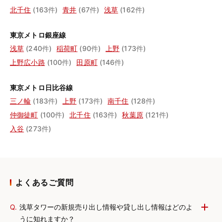
北千住
(163件)
青井
(67件)
浅草
(162件)
東京メトロ銀座線
浅草
(240件)
稲荷町
(90件)
上野
(173件)
上野広小路
(100件)
田原町
(146件)
東京メトロ日比谷線
三ノ輪
(183件)
上野
(173件)
南千住
(128件)
仲御徒町
(100件)
北千住
(163件)
秋葉原
(121件)
入谷
(273件)
よくあるご質問
Q.
浅草タワーの新規売り出し情報や貸し出し情報はどのよ
うに知れますか？