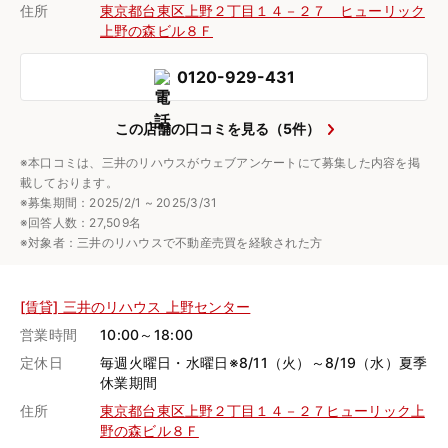
住所
東京都台東区上野２丁目１４－２７ ヒューリック
上野の森ビル８Ｆ
0120-929-431
この店舗の口コミを見る（5件）
※本口コミは、三井のリハウスがウェブアンケートにて募集した内容を掲
載しております。
※募集期間：2025/2/1 ~ 2025/3/31
※回答人数：27,509名
※対象者：三井のリハウスで不動産売買を経験された方
[賃貸] 三井のリハウス 上野センター
営業時間
10:00～18:00
定休日
毎週火曜日・水曜日※8/11（火）～8/19（水）夏季
休業期間
住所
東京都台東区上野２丁目１４－２７ヒューリック上
野の森ビル８Ｆ