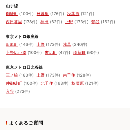
山手線
御徒町
(100件)
日暮里
(176件)
秋葉原
(121件)
西日暮里
(178件)
神田
(62件)
上野
(173件)
鶯谷
(152件)
東京メトロ銀座線
田原町
(146件)
上野
(173件)
浅草
(240件)
上野広小路
(100件)
末広町
(47件)
稲荷町
(90件)
東京メトロ日比谷線
三ノ輪
(183件)
上野
(173件)
南千住
(128件)
仲御徒町
(100件)
北千住
(163件)
秋葉原
(121件)
入谷
(273件)
よくあるご質問