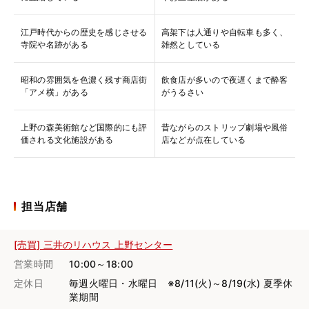
江戸時代からの歴史を感じさせる
高架下は人通りや自転車も多く、
寺院や名跡がある
雑然としている
昭和の雰囲気を色濃く残す商店街
飲食店が多いので夜遅くまで酔客
「アメ横」がある
がうるさい
上野の森美術館など国際的にも評
昔ながらのストリップ劇場や風俗
価される文化施設がある
店などが点在している
担当店舗
[売買] 三井のリハウス 上野センター
営業時間
10:00～18:00
定休日
毎週火曜日・水曜日 ※8/11(火)～8/19(水) 夏季休
業期間