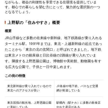
ながらも、都会の利便性を享受できる住環境を提供していま
す。都心での暮らしを望む方にとって、魅力的な選択肢の一つ
となるでしょう。
上野駅の「住みやすさ」概要
概要
JR山手線など多数の在来線や新幹線、地下鉄路線が乗り入れる
ターミナル駅。1991年までは、東北・上越新幹線の起点であっ
たことから「東京の北の玄関口」と呼ばれてきました。地下鉄
は東京メトロの銀座線と日比谷線の2路線が乗り入れていま
す。隣接する上野恩賜公園は、博物館や美術館、動物園を有す
る広大な公園で、子供と一日中楽しめます。
この街の特徴
東北新幹線が乗り入れているので
JR各線や地下鉄、バスなど交通
東北へのアクセスが良い
網が発達している
東京屈指の観光地、上野恩賜公園
駅構内（駅ナカ）に多数の飲食店
に直結している
やお土産店がある