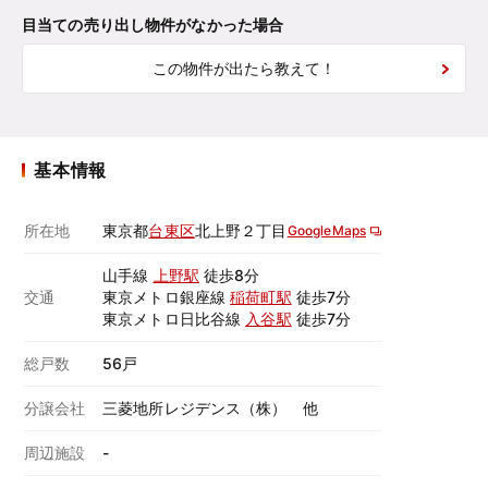
目当ての売り出し物件がなかった場合
この物件が出たら教えて！
基本情報
所在地
東京都
台東区
北上野２丁目
GoogleMaps
山手線
上野駅
徒歩8分
交通
東京メトロ銀座線
稲荷町駅
徒歩7分
東京メトロ日比谷線
入谷駅
徒歩7分
総戸数
56戸
分譲会社
三菱地所レジデンス（株） 他
周辺施設
-