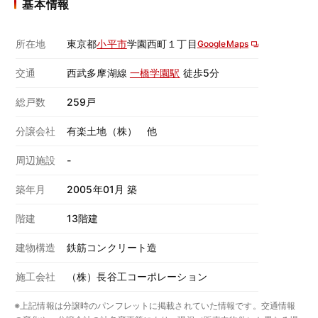
基本情報
所在地
東京都
小平市
学園西町１丁目
GoogleMaps
交通
西武多摩湖線
一橋学園駅
徒歩5分
総戸数
259戸
分譲会社
有楽土地（株） 他
周辺施設
-
築年月
2005年01月 築
階建
13階建
建物構造
鉄筋コンクリート造
施工会社
（株）長谷工コーポレーション
※上記情報は分譲時のパンフレットに掲載されていた情報です。交通情報