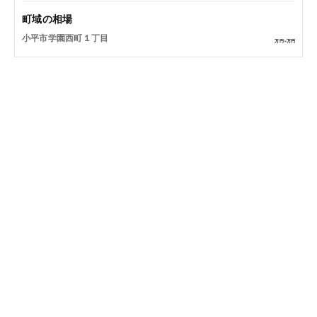
町域の相場
小平市学園西町１丁目
万円~
万円