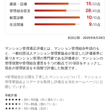
15
建築・設備
/20点
28
管理組合収支
/40点
10
耐震診断
/10点
9
生活関連
/10点
初回公開：2025年8月29日
マンション管理適正評価とは、マンション管理組合申請のも
と、一般社団法人マンション管理業協会が策定した評価基準に
基づきマンション管理の専門家である評価者が、マンションの
管理状態や管理組合運営を５つの観点で30項目をチェックし、
現在の管理状況を６段階で評価した制度です。
※管理組合が公開を了承したマンションについて、マンション
管理業協会よりデータを取得し評価点を当社ホームページに公
開しています。
等級評価
★★★★★：90～100点
（特に優れている）
★★★★☆：70～89点
（優れている）
★★★☆☆：50～69点
（良好）