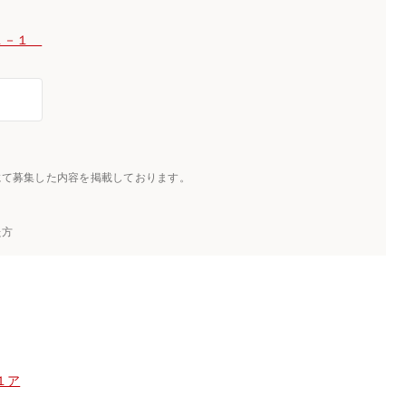
目１－１
にて募集した内容を掲載しております。
た方
１ア