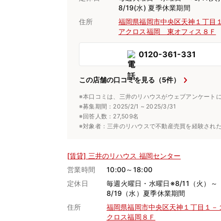
8/19(水) 夏季休業期間
住所
福岡県福岡市中央区天神１丁
アクロス福岡 東オフィス８Ｆ
0120-361-331
この店舗の口コミを見る（5件）
※本口コミは、三井のリハウスがウェブアンケート
※募集期間：2025/2/1 ~ 2025/3/31
※回答人数：27,509名
※対象者：三井のリハウスで不動産売買を経験され
[賃貸] 三井のリハウス 福岡センター
営業時間
10:00～18:00
定休日
毎週火曜日・水曜日※8/11（火）～
8/19（水）夏季休業期間
住所
福岡県福岡市中央区天神１丁目１－
クロス福岡８Ｆ