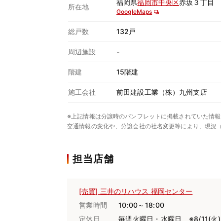
福岡県
福岡市中央区
赤坂３丁目
所在地
GoogleMaps
総戸数
132戸
周辺施設
-
階建
15階建
施工会社
前田建設工業（株）九州支店
※上記情報は分譲時のパンフレットに掲載されていた情報
交通情報の変化や、分譲会社の社名変更等により、現況
担当店舗
[売買] 三井のリハウス 福岡センター
営業時間
10:00～18:00
定休日
毎週火曜日・水曜日 ※8/11(火