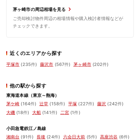
茅ヶ崎市の周辺相場を見る
ご売却検討物件周辺の相場情報や購入検討者情報などが
チェックできます。
近くのエリアから探す
平塚市
(235件)
藤沢市
(567件)
茅ヶ崎市
(202件)
他の駅から探す
東海道本線（東京～熱海）
茅ケ崎
(164件)
辻堂
(158件)
平塚
(227件)
藤沢
(242件)
大磯
(18件)
大船
(141件)
二宮
(1件)
小田急電鉄江ノ島線
湘南台
(91件)
長後
(24件)
六会日大前
(5件)
高座渋谷
(6件)