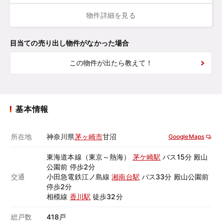
物件詳細を見る
目当ての売り出し物件がなかった場合
この物件が出たら教えて！
基本情報
所在地
神奈川県
茅ヶ崎市
甘沼
GoogleMaps
東海道本線（東京～熱海）
茅ケ崎駅
バス15分 殿山
公園前 停歩2分
交通
小田急電鉄江ノ島線
湘南台駅
バス33分 殿山公園前
停歩2分
相模線
香川駅
徒歩32分
総戸数
418戸