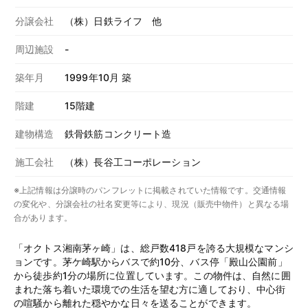
分譲会社
（株）日鉄ライフ 他
周辺施設
-
築年月
1999年10月 築
階建
15階建
建物構造
鉄骨鉄筋コンクリート造
施工会社
（株）長谷工コーポレーション
※上記情報は分譲時のパンフレットに掲載されていた情報です。交通情報
の変化や、分譲会社の社名変更等により、現況（販売中物件）と異なる場
合があります。
「オクトス湘南茅ヶ崎」は、総戸数418戸を誇る大規模なマンシ
ョンです。茅ケ崎駅からバスで約10分、バス停「殿山公園前」
から徒歩約1分の場所に位置しています。この物件は、自然に囲
まれた落ち着いた環境での生活を望む方に適しており、中心街
の喧騒から離れた穏やかな日々を送ることができます。