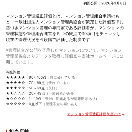
初回公開：2026年3月8日
マンション管理適正評価とは、マンション管理組合申請のも
と、一般社団法人マンション管理業協会が策定した評価基準に
基づきマンション管理の専門家である評価者が、マンションの
管理状態や管理組合運営を５つの観点で30項目をチェックし、
現在の管理状況を６段階で評価した制度です。
※管理組合が公開を了承したマンションについて、マンション
管理業協会よりデータを取得し評価点を当社ホームページに公
開しています。
等級評価
★★★★★：90～100点
（特に優れている）
★★★★☆：70～89点
（優れている）
★★★☆☆：50～69点
（良好）
★★☆☆☆：20～49点
（一部改善が必要）
★☆☆☆☆：1～19点
（管理に問題あるが情報開示あり）
☆☆☆☆☆：0点以下
（管理不全の疑いあり）
マンション管理適正評価制度とは
担当店舗