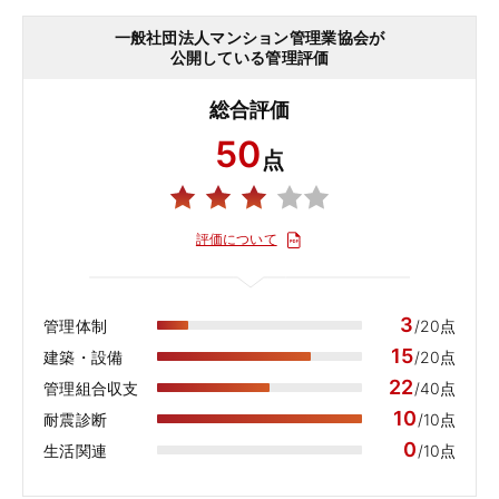
一般社団法人マンション管理業協会が
公開している管理評価
総合評価
50
点
評価について
3
管理体制
/20点
15
建築・設備
/20点
22
管理組合収支
/40点
10
耐震診断
/10点
0
生活関連
/10点