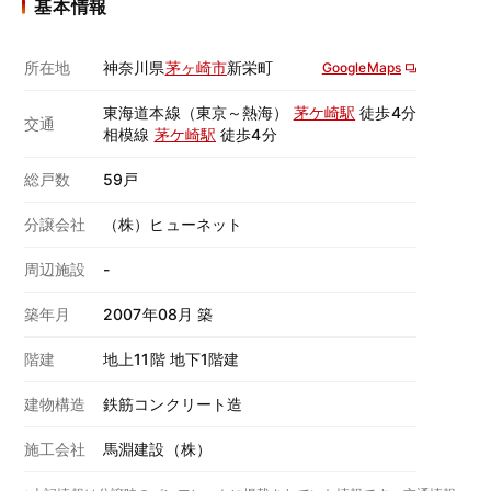
基本情報
所在地
神奈川県
茅ヶ崎市
新栄町
GoogleMaps
東海道本線（東京～熱海）
茅ケ崎駅
徒歩4分
交通
相模線
茅ケ崎駅
徒歩4分
総戸数
59戸
分譲会社
（株）ヒューネット
周辺施設
-
築年月
2007年08月 築
階建
地上11階 地下1階建
建物構造
鉄筋コンクリート造
施工会社
馬淵建設（株）