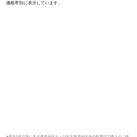
価格帯別に表示しています。
※直近1年以内に名古屋市中区および名古屋市中区内の駅周辺で購入のご依