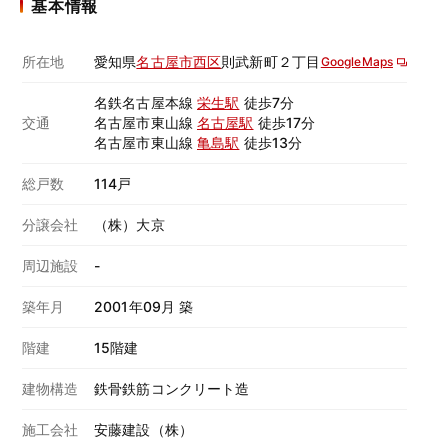
基本情報
所在地
愛知県
名古屋市西区
則武新町２丁目
GoogleMaps
名鉄名古屋本線
栄生駅
徒歩7分
交通
名古屋市東山線
名古屋駅
徒歩17分
名古屋市東山線
亀島駅
徒歩13分
総戸数
114戸
分譲会社
（株）大京
周辺施設
-
築年月
2001年09月 築
階建
15階建
建物構造
鉄骨鉄筋コンクリート造
施工会社
安藤建設（株）