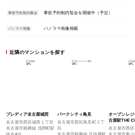
事前予約制内覧会を開催中（予定）
事前予約制内覧会
パノラマ画像掲載
パノラマ画像
近隣のマンションを探す
プレディア名古屋城西
パークシティ鳥見
オープンレジ
古屋駅THE C
名古屋市西区城西１丁目
名古屋市西区鳥見町２丁
名古屋市鶴舞線 浅間町駅
目
名古屋市西区
徒歩4分
名古屋市鶴舞線 庄内通駅
名古屋市東山