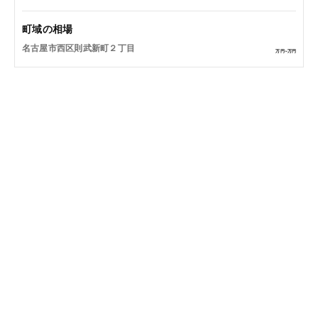
町域の相場
名古屋市西区則武新町２丁目
万円~
万円