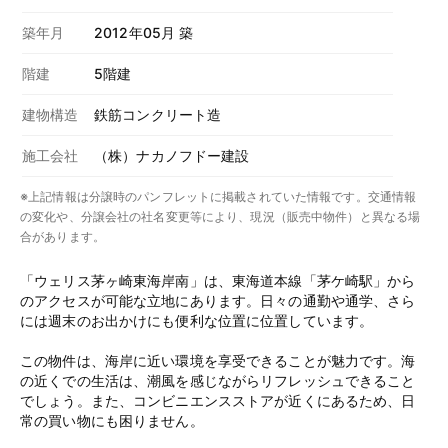
築年月
2012年05月 築
階建
5階建
建物構造
鉄筋コンクリート造
施工会社
（株）ナカノフドー建設
※上記情報は分譲時のパンフレットに掲載されていた情報です。交通情報
の変化や、分譲会社の社名変更等により、現況（販売中物件）と異なる場
合があります。
「ウェリス茅ヶ崎東海岸南」は、東海道本線「茅ケ崎駅」から
のアクセスが可能な立地にあります。日々の通勤や通学、さら
には週末のお出かけにも便利な位置に位置しています。
この物件は、海岸に近い環境を享受できることが魅力です。海
の近くでの生活は、潮風を感じながらリフレッシュできること
でしょう。また、コンビニエンスストアが近くにあるため、日
常の買い物にも困りません。