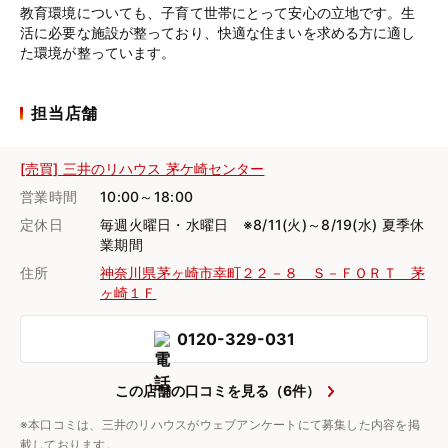
教育環境についても、子育て世帯にとって安心の立地です。生
活に必要な施設が整っており、快適な住まいを求める方に適し
た環境が整っています。
担当店舗
[売買] 三井のリハウス 茅ケ崎センター
営業時間
10:00～18:00
定休日
毎週火曜日・水曜日 ※8/11(火)～8/19(水) 夏季休
業期間
住所
神奈川県茅ヶ崎市幸町２２－８ Ｓ－ＦＯＲＴ 茅
ヶ崎１Ｆ
0120-329-031
この店舗の口コミを見る（6件）
※本口コミは、三井のリハウスがウェブアンケートにて募集した内容を掲
載しております。