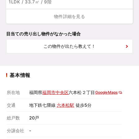
1LDK / 33.7㎡ / 9階
物件詳細を見る
目当ての売り出し物件がなかった場合
この物件が出たら教えて！
基本情報
所在地
福岡県
福岡市中央区
六本松２丁目
GoogleMaps
交通
地下鉄七隈線
六本松駅
徒歩5分
総戸数
20戸
分譲会社
-