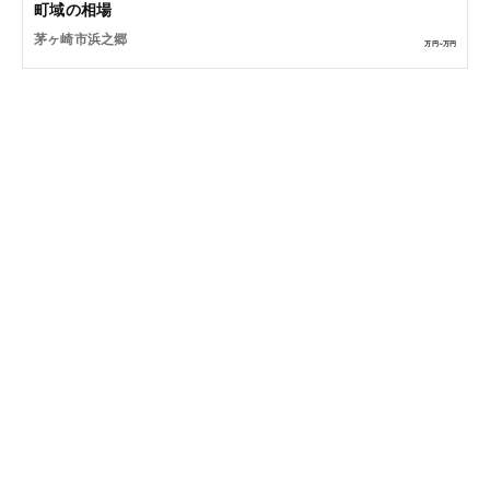
町域の相場
茅ヶ崎市浜之郷
万円~
万円