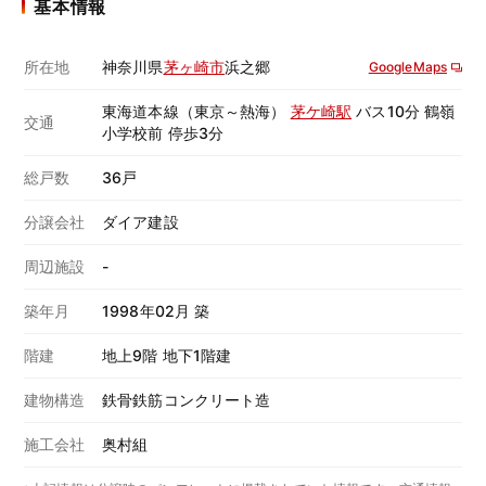
基本情報
所在地
神奈川県
茅ヶ崎市
浜之郷
GoogleMaps
東海道本線（東京～熱海）
茅ケ崎駅
バス10分 鶴嶺
交通
小学校前 停歩3分
総戸数
36戸
分譲会社
ダイア建設
周辺施設
-
築年月
1998年02月 築
階建
地上9階 地下1階建
建物構造
鉄骨鉄筋コンクリート造
施工会社
奥村組