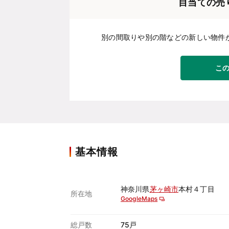
目当ての売
別の間取りや別の階などの新しい物件
こ
基本情報
神奈川県
茅ヶ崎市
本村４丁目
所在地
GoogleMaps
総戸数
75戸