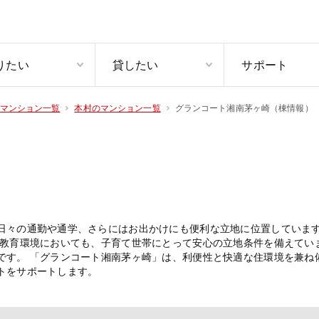
りたい
貸したい
サポート
グランコート湘南茅ヶ崎（棟情報）
マンション一覧
本村のマンション一覧
日々の通勤や通学、さらにはお出かけにも便利な立地に位置していま
 教育環境においても、子育て世帯にとって安心の立地条件を備えてい
です。 「グランコート湘南茅ヶ崎」は、利便性と快適な住環境を兼ね
トをサポートします。