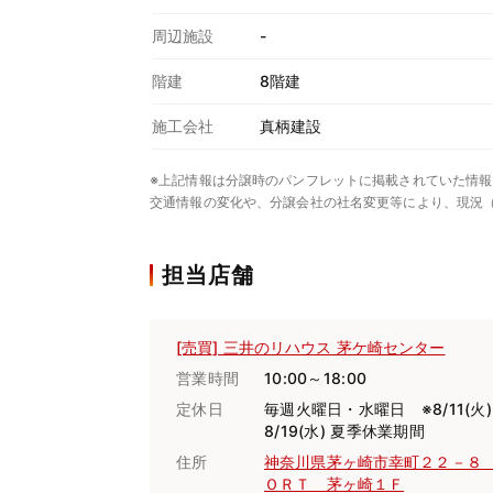
周辺施設
-
階建
8階建
施工会社
真柄建設
※上記情報は分譲時のパンフレットに掲載されていた情報
交通情報の変化や、分譲会社の社名変更等により、現況
担当店舗
[売買] 三井のリハウス 茅ケ崎センター
営業時間
10:00～18:00
定休日
毎週火曜日・水曜日 ※8/11(火
8/19(水) 夏季休業期間
住所
神奈川県茅ヶ崎市幸町２２－８
ＯＲＴ 茅ヶ崎１Ｆ