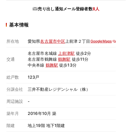
売り出し通知メール登録者数
8人
基本情報
所在地
愛知県
名古屋市中区
上前津２丁目
GoogleMaps
名古屋市名城線
上前津駅
徒歩2分
交通
名古屋市鶴舞線
鶴舞駅
徒歩11分
中央本線
鶴舞駅
徒歩13分
総戸数
123戸
分譲会社
三井不動産レジデンシャル（株）
周辺施設
-
築年月
2016年10月 築
階建
地上19階 地下1階建