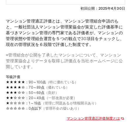
初回公開：2025年4月30日
マンション管理適正評価とは、マンション管理組合申請のも
と、一般社団法人マンション管理業協会が策定した評価基準に
基づきマンション管理の専門家である評価者が、マンションの
管理状態や管理組合運営を５つの観点で30項目をチェックし、
現在の管理状況を６段階で評価した制度です。
※管理組合が公開を了承したマンションについて、マンション
管理業協会よりデータを取得し評価点を当社ホームページに公
開しています。
等級評価
★★★★★：90～100点
（特に優れている）
★★★★☆：70～89点
（優れている）
★★★☆☆：50～69点
（良好）
★★☆☆☆：20～49点
（一部改善が必要）
★☆☆☆☆：1～19点
（管理に問題あるが情報開示あり）
☆☆☆☆☆：0点以下
（管理不全の疑いあり）
マンション管理適正評価制度とは