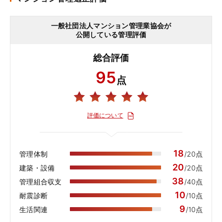
一般社団法人マンション管理業協会が
公開している管理評価
総合評価
95
点
評価について
18
管理体制
/20点
20
建築・設備
/20点
38
管理組合収支
/40点
10
耐震診断
/10点
9
生活関連
/10点