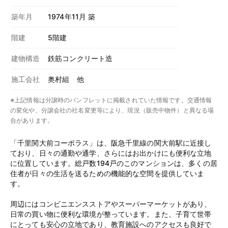
築年月
1974年11月 築
階建
5階建
建物構造
鉄筋コンクリート造
施工会社
奥村組 他
※上記情報は分譲時のパンフレットに掲載されていた情報です。交通情報
の変化や、分譲会社の社名変更等により、現況（販売中物件）と異なる場
合があります。
「千里関大前コーポラス」は、阪急千里線の関大前駅に近接し
ており、日々の通勤や通学、さらにはお出かけにも便利な立地
に位置しています。総戸数194戸のこのマンションは、多くの居
住者が日々の生活を送るための機能的な空間を提供していま
す。
周辺にはコンビニエンスストアやスーパーマーケットがあり、
日常の買い物に便利な環境が整っています。また、子育て世帯
にとっても安心の立地であり、教育施設へのアクセスも良好で