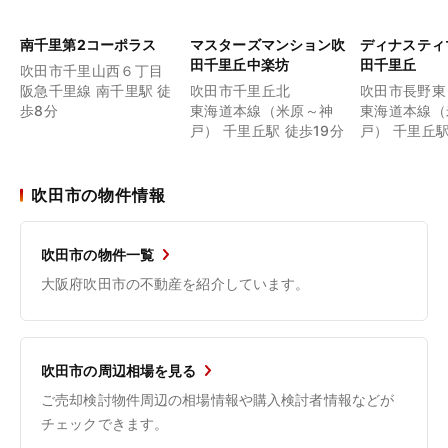
南千里第2コーポラス
マスターズマンション吹
ディナスティ
田千里丘中楽坊
田千里丘
吹田市千里山西６丁目
阪急千里線 南千里駅 徒
吹田市千里丘北
吹田市長野東
歩8分
東海道本線（米原～神
東海道本線（
戸） 千里丘駅 徒歩19分
戸） 千里丘駅
吹田市の物件情報
吹田市の物件一覧
大阪府吹田市の不動産を紹介しています。
吹田市の周辺相場を見る
ご売却検討物件周辺の相場情報や購入検討者情報などが
チェックできます。