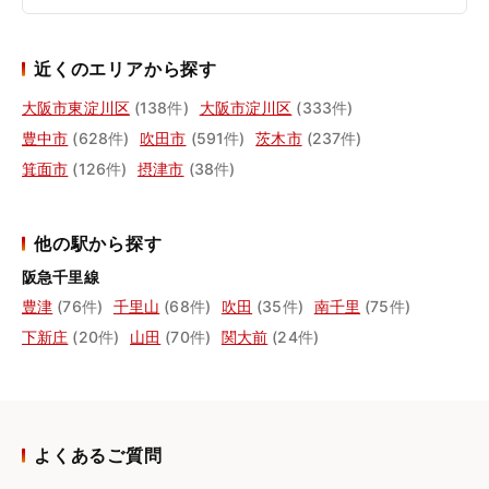
近くのエリアから探す
大阪市東淀川区
(138件)
大阪市淀川区
(333件)
豊中市
(628件)
吹田市
(591件)
茨木市
(237件)
箕面市
(126件)
摂津市
(38件)
他の駅から探す
阪急千里線
豊津
(76件)
千里山
(68件)
吹田
(35件)
南千里
(75件)
下新庄
(20件)
山田
(70件)
関大前
(24件)
よくあるご質問