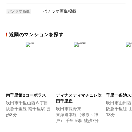
パノラマ画像掲載
パノラマ画像
近隣のマンションを探す
南千里第2コーポラス
ディナスティマチュレ吹
千里一条池ス
田千里丘
吹田市千里山西６丁目
吹田市山田西
阪急千里線 南千里駅 徒
吹田市長野東
阪急千里線 
歩8分
東海道本線（米原～神
13分
戸） 千里丘駅 徒歩7分