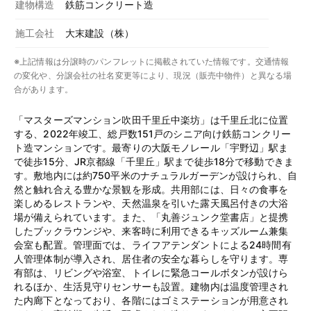
建物構造
鉄筋コンクリート造
施工会社
大末建設（株）
※上記情報は分譲時のパンフレットに掲載されていた情報です。交通情報
の変化や、分譲会社の社名変更等により、現況（販売中物件）と異なる場
合があります。
「マスターズマンション吹田千里丘中楽坊」は千里丘北に位置
する、2022年竣工、総戸数151戸のシニア向け鉄筋コンクリー
ト造マンションです。最寄りの大阪モノレール「宇野辺」駅ま
で徒歩15分、JR京都線「千里丘」駅まで徒歩18分で移動できま
す。敷地内には約750平米のナチュラルガーデンが設けられ、自
然と触れ合える豊かな景観を形成。共用部には、日々の食事を
楽しめるレストランや、天然温泉を引いた露天風呂付きの大浴
場が備えられています。また、「丸善ジュンク堂書店」と提携
したブックラウンジや、来客時に利用できるキッズルーム兼集
会室も配置。管理面では、ライフアテンダントによる24時間有
人管理体制が導入され、居住者の安全な暮らしを守ります。専
有部は、リビングや浴室、トイレに緊急コールボタンが設けら
れるほか、生活見守りセンサーも設置。建物内は温度管理され
た内廊下となっており、各階にはゴミステーションが用意され