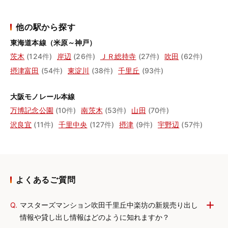
他の駅から探す
東海道本線（米原～神戸）
茨木
(124件)
岸辺
(26件)
ＪＲ総持寺
(27件)
吹田
(62件)
摂津富田
(54件)
東淀川
(38件)
千里丘
(93件)
大阪モノレール本線
万博記念公園
(10件)
南茨木
(53件)
山田
(70件)
沢良宜
(11件)
千里中央
(127件)
摂津
(9件)
宇野辺
(57件)
よくあるご質問
Q.
マスターズマンション吹田千里丘中楽坊の新規売り出し
情報や貸し出し情報はどのように知れますか？