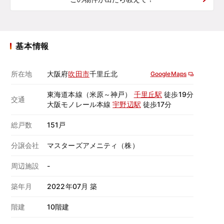
基本情報
所在地
大阪府
吹田市
千里丘北
GoogleMaps
東海道本線（米原～神戸）
千里丘駅
徒歩19分
交通
大阪モノレール本線
宇野辺駅
徒歩17分
総戸数
151戸
分譲会社
マスターズアメニティ（株）
周辺施設
-
築年月
2022年07月 築
階建
10階建