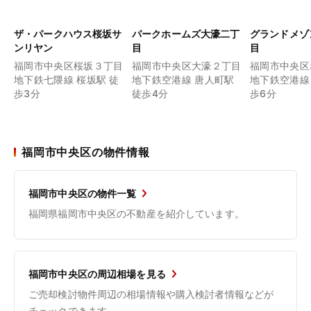
ザ・パークハウス桜坂サ
パークホームズ大濠二丁
グランドメゾ
ンリヤン
目
目
福岡市中央区桜坂３丁目
福岡市中央区大濠２丁目
福岡市中央区
地下鉄七隈線 桜坂駅 徒
地下鉄空港線 唐人町駅
地下鉄空港線
歩3分
徒歩4分
歩6分
福岡市中央区の物件情報
福岡市中央区の物件一覧
福岡県福岡市中央区の不動産を紹介しています。
福岡市中央区の周辺相場を見る
ご売却検討物件周辺の相場情報や購入検討者情報などが
チェックできます。