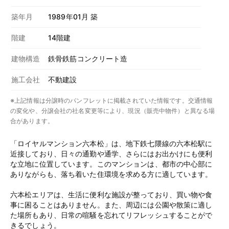
築年月
1989年01月 築
階建
14階建
建物構造
鉄骨鉄筋コンクリート造
施工会社
不動建設
※上記情報は分譲時のパンフレットに掲載されていた情報です。交通情報
の変化や、分譲会社の社名変更等により、現況（販売中物件）と異なる場
合があります。
「ロイヤルマンション六本松」は、地下鉄七隈線の六本松駅に
近接しており、日々の通勤や通学、さらにはお出かけにも便利
な立地に位置しています。このマンションは、都市の中心部に
ありながらも、落ち着いた住環境を求める方に適しています。
六本松エリアは、生活に便利な施設が整っており、買い物や食
事に困ることはありません。また、周辺には公園や散策に適し
た場所もあり、日常の喧騒を忘れてリフレッシュすることがで
きるでしょう。