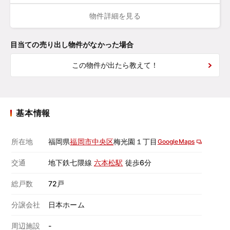
物件詳細を見る
目当ての売り出し物件がなかった場合
この物件が出たら教えて！
基本情報
所在地
福岡県
福岡市中央区
梅光園１丁目
GoogleMaps
交通
地下鉄七隈線
六本松駅
徒歩6分
総戸数
72戸
分譲会社
日本ホーム
周辺施設
-