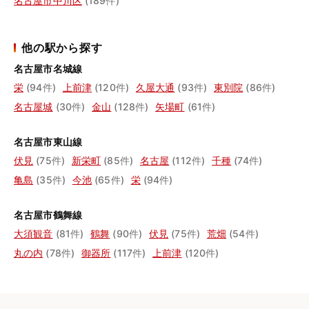
名古屋市中川区
(189件)
他の駅から探す
名古屋市名城線
栄
(94件)
上前津
(120件)
久屋大通
(93件)
東別院
(86件)
名古屋城
(30件)
金山
(128件)
矢場町
(61件)
名古屋市東山線
伏見
(75件)
新栄町
(85件)
名古屋
(112件)
千種
(74件)
亀島
(35件)
今池
(65件)
栄
(94件)
名古屋市鶴舞線
大須観音
(81件)
鶴舞
(90件)
伏見
(75件)
荒畑
(54件)
丸の内
(78件)
御器所
(117件)
上前津
(120件)