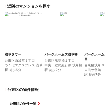
近隣のマンションを探す
浅草タワー
パークホームズ浅草橋
パークホーム
目
台東区西浅草３丁目
台東区浅草橋１丁目
つくばエクスプレス 浅草
中央・総武緩行線 浅草橋
台東区浅草６
駅 徒歩5分
駅 徒歩2分
東武伊勢崎・
駅 徒歩7分
台東区の物件情報
台東区の物件一覧