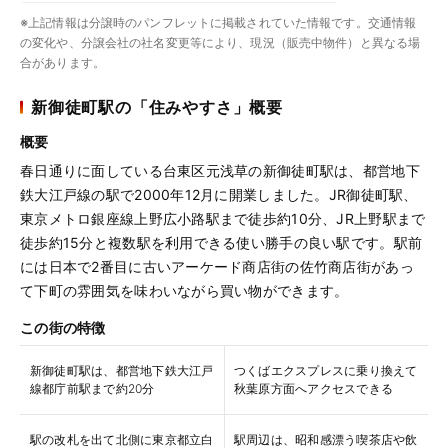
※上記情報は分譲時のパンフレットに掲載されていた情報です。交通情報
の変化や、分譲会社の社名変更等により、現況（販売中物件）と異なる場
合があります。
新御徒町駅の「住みやすさ」概要
概要
春日通りに面している台東区元浅草の新御徒町駅は、都営地下
鉄大江戸線の駅で2000年12月に開業しました。JR御徒町駅、
東京メトロ銀座線上野広小路駅まで徒歩約10分、JR上野駅まで
徒歩約15分と複数駅を利用できる使い勝手の良い駅です。駅前
には日本で2番目に古いアーケード商店街の佐竹商店街があっ
て下町の雰囲気を味わいながら買い物ができます。
この街の特徴
新御徒町駅は、都営地下鉄大江戸
つくばエクスプレスに乗り換えて
線都庁前駅まで約20分
秋葉原方面へアクセスできる
駅の改札を出て北側に東京都立白
駅周辺は、昭和感漂う喫茶店や飲