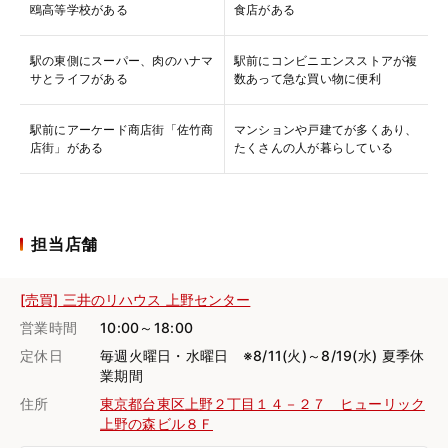
鴎高等学校がある
食店がある
駅の東側にスーパー、肉のハナマ
駅前にコンビニエンスストアが複
サとライフがある
数あって急な買い物に便利
駅前にアーケード商店街「佐竹商
マンションや戸建てが多くあり、
店街」がある
たくさんの人が暮らしている
担当店舗
[売買] 三井のリハウス 上野センター
営業時間
10:00～18:00
定休日
毎週火曜日・水曜日 ※8/11(火)～8/19(水) 夏季休
業期間
住所
東京都台東区上野２丁目１４－２７ ヒューリック
上野の森ビル８Ｆ