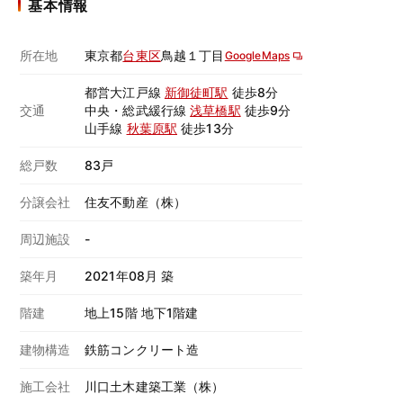
基本情報
所在地
東京都
台東区
鳥越１丁目
GoogleMaps
都営大江戸線
新御徒町駅
徒歩8分
交通
中央・総武緩行線
浅草橋駅
徒歩9分
山手線
秋葉原駅
徒歩13分
総戸数
83戸
分譲会社
住友不動産（株）
周辺施設
-
築年月
2021年08月 築
階建
地上15階 地下1階建
建物構造
鉄筋コンクリート造
施工会社
川口土木建築工業（株）