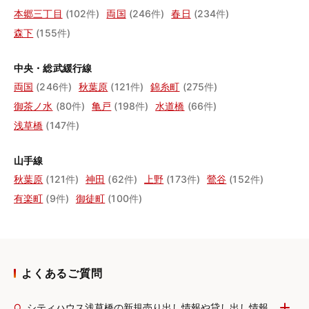
本郷三丁目
(102件)
両国
(246件)
春日
(234件)
森下
(155件)
中央・総武緩行線
両国
(246件)
秋葉原
(121件)
錦糸町
(275件)
御茶ノ水
(80件)
亀戸
(198件)
水道橋
(66件)
浅草橋
(147件)
山手線
秋葉原
(121件)
神田
(62件)
上野
(173件)
鶯谷
(152件)
有楽町
(9件)
御徒町
(100件)
よくあるご質問
Q.
シティハウス浅草橋の新規売り出し情報や貸し出し情報