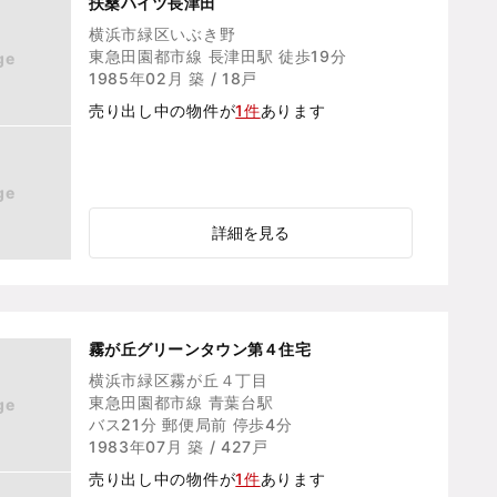
扶桑ハイツ長津田
横浜市緑区いぶき野
東急田園都市線 長津田駅 徒歩19分
ge
1985年02月 築 / 18戸
売り出し中の物件が
1件
あります
ge
詳細を見る
霧が丘グリーンタウン第４住宅
横浜市緑区霧が丘４丁目
東急田園都市線 青葉台駅
ge
バス21分 郵便局前 停歩4分
1983年07月 築 / 427戸
売り出し中の物件が
1件
あります