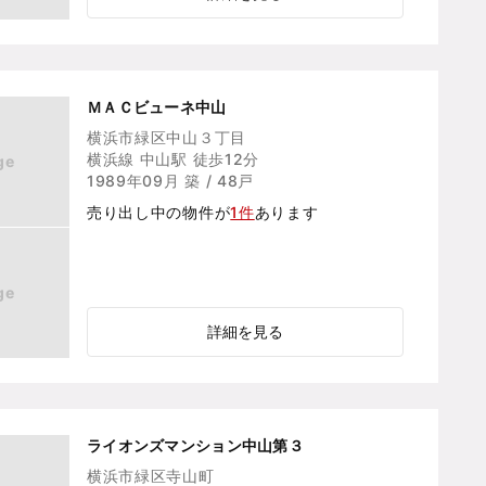
ＭＡＣビューネ中山
横浜市緑区中山３丁目
横浜線 中山駅 徒歩12分
ge
1989年09月 築 / 48戸
売り出し中の物件が
1件
あります
ge
詳細を見る
ライオンズマンション中山第３
横浜市緑区寺山町