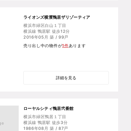
ライオンズ横濱鴨居ザリゾーティア
横浜市緑区白山１丁目
横浜線 鴨居駅 徒歩12分
2016年05月 築 / 99戸
売り出し中の物件が
1件
あります
詳細を見る
ローヤルシティ鴨居弐番館
横浜市緑区鴨居１丁目
横浜線 鴨居駅 徒歩3分
ge
1986年08月 築 / 87戸