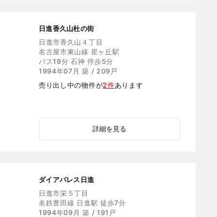
日進香久山杜の街
日進市香久山４丁目
名古屋市東山線 星ヶ丘駅
バス19分 石神 停歩5分
1994年07月 築 / 209戸
売り出し中の物件が
2件
あります
詳細を見る
ダイアパレス日進
日進市栄５丁目
名鉄豊田線 日進駅 徒歩7分
1994年09月 築 / 191戸