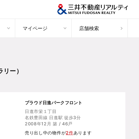
マイページ
店舗検索
ラリー）
プラウド日進パークフロント
日進市栄１丁目
名鉄豊田線 日進駅 徒歩3分
2008年12月 築 / 46戸
売り出し中の物件が
2件
あります