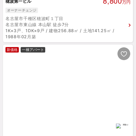
8,800
穂波第一ビル
万円
オーナーチェンジ
名古屋市千種区穂波町１丁目
名古屋市東山線 本山駅 徒歩7分
1K×3戸、1DK×9戸 / 建物256.88㎡ / 土地141.25㎡ /
1988年02月築
新価格
一棟アパート