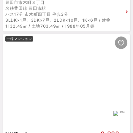
豊田市市木町３丁目
名鉄豊田線 豊田市駅
バス17分 市木町四丁目 停歩3分
3LDK×1戸、3DK×7戸、2LDK×10戸、1K×6戸 / 建物
1132.49㎡ / 土地703.49㎡ / 1988年05月築
一棟マンション