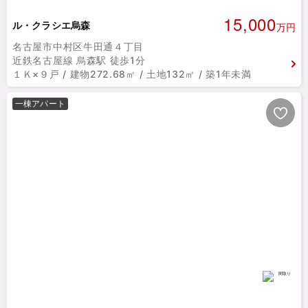
15,000
ル・クラシエ烏森
万円
名古屋市中村区牛田通４丁目
近鉄名古屋線 烏森駅 徒歩1分
１Ｋ×９戸 / 建物272.68㎡ / 土地132㎡ / 築1年未満
一棟アパート