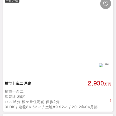
中古戸建
2,930
柏市十余二 戸建
万円
柏市十余二
常磐線 柏駅
バス16分 松ケ丘住宅前 停歩2分
3LDK / 建物86.52㎡ / 土地89.92㎡ / 2012年06月築