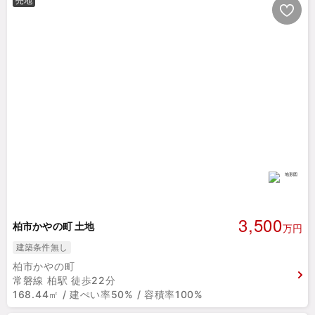
売地
3,500
柏市かやの町 土地
万円
建築条件無し
柏市かやの町
常磐線 柏駅 徒歩22分
168.44㎡ / 建ぺい率50% / 容積率100%