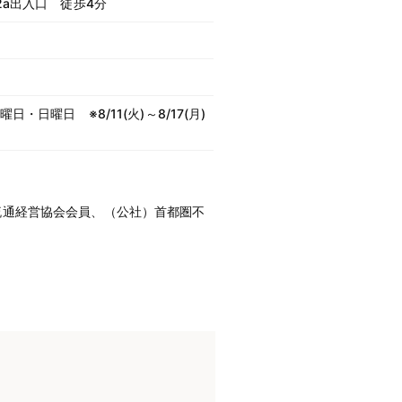
2a出入口 徒歩4分
・日曜日 ※8/11(火)～8/17(月)
流通経営協会会員、（公社）首都圏不