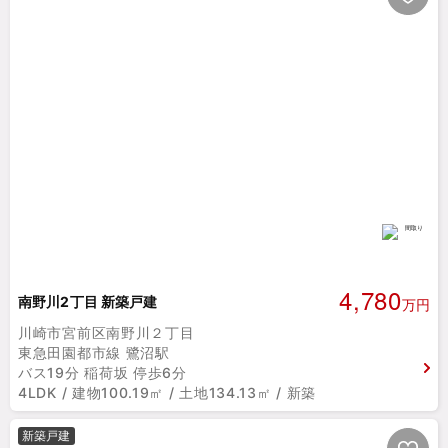
4,780
南野川2丁目 新築戸建
万円
川崎市宮前区南野川２丁目
東急田園都市線 鷺沼駅
バス19分 稲荷坂 停歩6分
4LDK / 建物100.19㎡ / 土地134.13㎡ / 新築
新築戸建