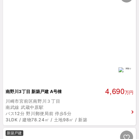
4,690
南野川3丁目 新築戸建 A号棟
万円
川崎市宮前区南野川３丁目
南武線 武蔵中原駅
バス12分 野川郵便局前 停歩5分
3LDK / 建物78.24㎡ / 土地98㎡ / 新築
新築戸建