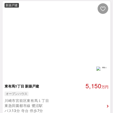
新築戸建
5,150
東有馬1丁目 新築戸建
万円
オープンハウス
川崎市宮前区東有馬１丁目
東急田園都市線 鷺沼駅
バス13分 寺台 停歩7分