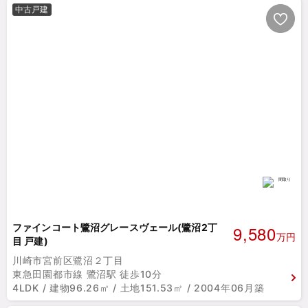
中古戸建
9,580
ファインコート鷺沼グレースヴェール(鷺沼2丁
万円
目 戸建)
川崎市宮前区鷺沼２丁目
東急田園都市線 鷺沼駅 徒歩10分
4LDK / 建物96.26㎡ / 土地151.53㎡ / 2004年06月築