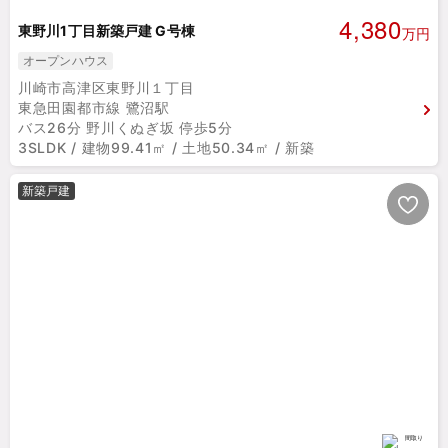
4,380
東野川1丁目新築戸建 G号棟
万円
オープンハウス
川崎市高津区東野川１丁目
東急田園都市線 鷺沼駅
バス26分 野川くぬぎ坂 停歩5分
3SLDK / 建物99.41㎡ / 土地50.34㎡ / 新築
新築戸建