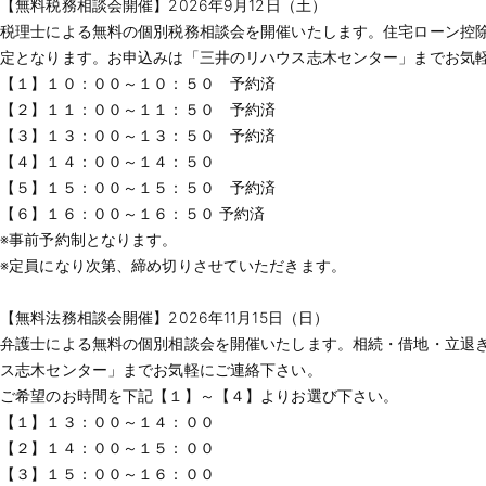
【無料税務相談会開催】2026年9月12日（土）
税理士による無料の個別税務相談会を開催いたします。住宅ローン控
定となります。お申込みは「三井のリハウス志木センター」までお気
【１】１０：００～１０：５０ 予約済
【２】１１：００～１１：５０ 予約済
【３】１３：００～１３：５０ 予約済
【４】１４：００～１４：５０
【５】１５：００～１５：５０ 予約済
【６】１６：００～１６：５０ 予約済
※事前予約制となります。
※定員になり次第、締め切りさせていただきます。
【無料法務相談会開催】2026年11月15日（日）
弁護士による無料の個別相談会を開催いたします。相続・借地・立退
ス志木センター」までお気軽にご連絡下さい。
ご希望のお時間を下記【１】～【４】よりお選び下さい。
【１】１３：００～１４：００
【２】１４：００～１５：００
【３】１５：００～１６：００