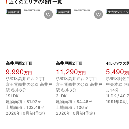
近くのエリアの物件一覧
新築戸建
新築戸建
中古マンション
高井戸西2丁目
高井戸西2丁目
セレハウス
9,990
11,290
5,490
万円
万円
万
杉並区高井戸西２丁目
杉並区高井戸西２丁目
杉並区阿佐
京王電鉄井の頭線 高井戸
京王電鉄井の頭線 高井戸
中央本線 阿
駅 徒歩6分
駅 徒歩6分
歩14分
1SLDK
3LDK
1LDK / 40.
建物面積：81.97㎡
建物面積：84.46㎡
1991年04
土地面積：102.48㎡
土地面積：106㎡
2026年10月築(予定)
2026年10月築(予定)