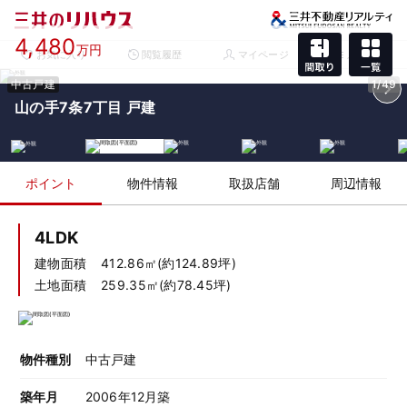
4,480
万円
お気に入り
閲覧履歴
マイページ
メニュー
中古戸建
1/49
山の手7条7丁目 戸建
ポイント
物件情報
取扱店舗
周辺情報
4LDK
建物面積
412.86㎡(約124.89坪)
土地面積
259.35㎡(約78.45坪)
物件種別
中古戸建
築年月
2006年12月築