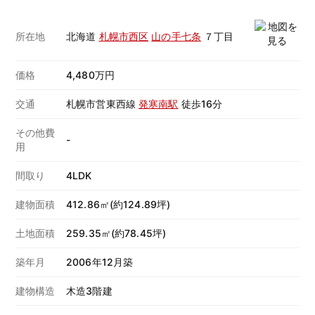
所在地
北海道
札幌市西区
山の手七条
７丁目
価格
4,480万円
交通
札幌市営東西線
発寒南駅
徒歩16分
その他費
-
用
間取り
4LDK
建物面積
412.86㎡(約124.89坪)
土地面積
259.35㎡(約78.45坪)
築年月
2006年12月築
建物構造
木造3階建