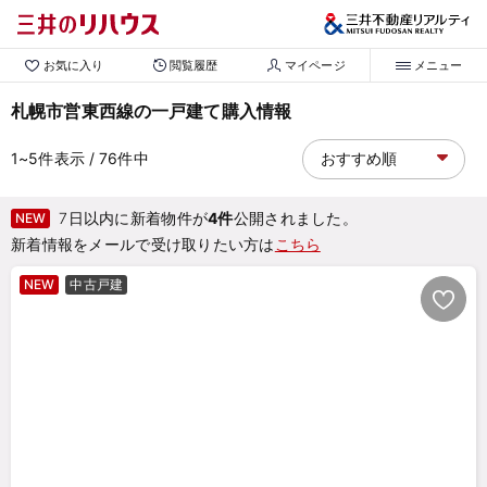
お気に入り
閲覧履歴
マイページ
メニュー
札幌市営東西線の一戸建て購入情報
1~5
件表示
/ 76
件中
7日以内に新着物件が
4件
公開されました。
NEW
新着情報をメールで受け取りたい方は
こちら
NEW
中古戸建