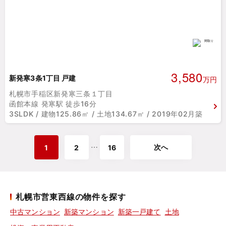
3,580
新発寒3条1丁目 戸建
万円
札幌市手稲区新発寒三条１丁目
函館本線 発寒駅 徒歩16分
3SLDK / 建物125.86㎡ / 土地134.67㎡ / 2019年02月築
次へ
⋯
1
2
16
札幌市営東西線の物件を探す
中古マンション
新築マンション
新築一戸建て
土地