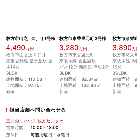
枚方市山之上2丁目 1号棟
枚方市東香里元町 2号棟
枚方市渚栄町
4,490
3,280
3,890
万円
万円
万
枚方市山之上２丁目
枚方市東香里元町
枚方市渚栄
京阪交野線 星ケ丘駅 徒
京阪本線 香里園駅
京阪本線 御
歩14分
バス12分 新高田 停歩2分
10分
3LDK
3LDK
3SLDK
建物面積：110.58㎡
建物面積：92.34㎡
建物面積：9
土地面積：97.75㎡
土地面積：132.88㎡
土地面積：9
新築
新築
新築
担当店舗へ問い合わせる
三井のリハウス 枚方センター
営業時間
10:00～18:00
定休日
毎週火曜日・水曜日