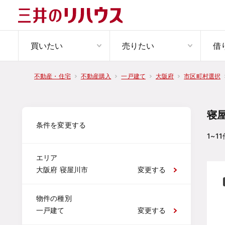
買いたい
売りたい
借
不動産・住宅
不動産購入
一戸建て
大阪府
市区町村選択
寝
条件を変更する
1~11
エリア
大阪府 寝屋川市
変更する
物件の種別
一戸建て
変更する