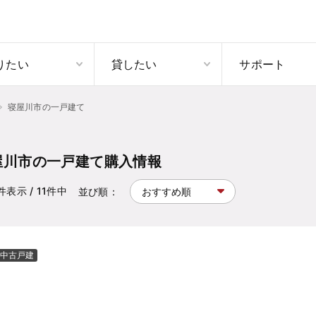
りたい
貸したい
サポート
寝屋川市の一戸建て
屋川市の一戸建て購入情報
件表示
/ 11
件中
並び順：
中古戸建