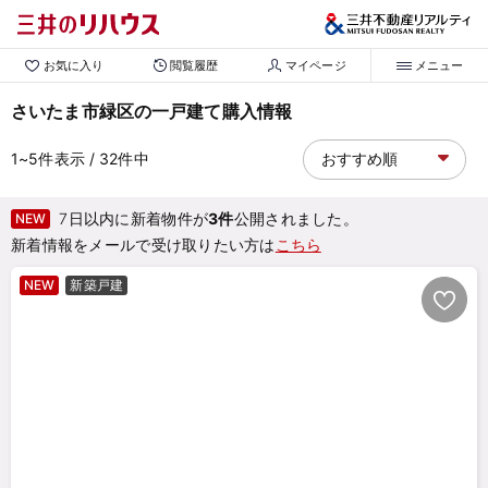
お気に入り
閲覧履歴
マイページ
メニュー
さいたま市緑区の一戸建て購入情報
1~5
件表示
/ 32
件中
7日以内に新着物件が
3件
公開されました。
NEW
新着情報をメールで受け取りたい方は
こちら
NEW
新築戸建