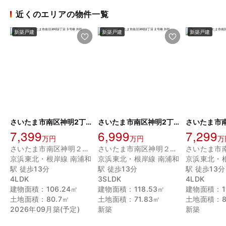
近くのエリアの物件一覧
新築戸建
新築戸建
新築戸建
さいたま市南区神明2丁目 3号棟
さいたま市南区神明2丁目 2号棟
7,399
6,999
7,299
万円
万円
万
さいたま市南区神明２丁目
さいたま市南区神明２丁目
京浜東北・根岸線 南浦和
京浜東北・根岸線 南浦和
京浜東北・
駅 徒歩13分
駅 徒歩13分
駅 徒歩13分
4LDK
3SLDK
4LDK
建物面積：106.24㎡
建物面積：118.53㎡
建物面積：11
土地面積：80.7㎡
土地面積：71.83㎡
土地面積：81
2026年09月築(予定)
新築
新築