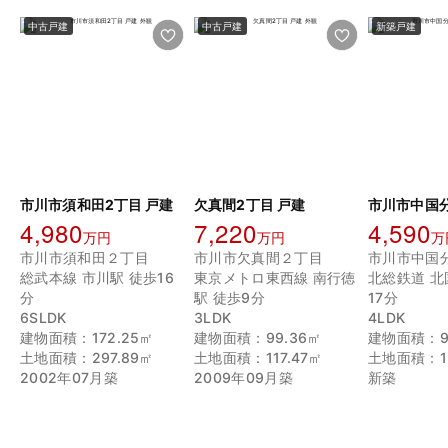
中古戸建
中古戸建
新築戸建
市川市須和田2丁目 戸建
欠真間2丁目 戸建
4,980
7,220
4,590
万円
万円
万
市川市須和田２丁目
市川市欠真間２丁目
市川市中国
総武本線 市川駅 徒歩16
東京メトロ東西線 南行徳
北総鉄道 北
分
駅 徒歩9分
17分
6SLDK
3LDK
4LDK
建物面積：172.25㎡
建物面積：99.36㎡
建物面積：9
土地面積：297.89㎡
土地面積：117.47㎡
土地面積：12
2002年07月築
2009年09月築
新築