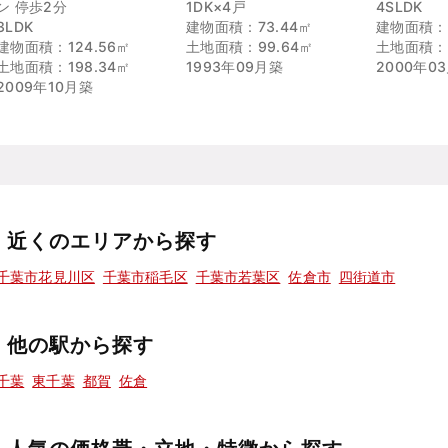
ン 停歩2分
1DK×4戸
4SLDK
3LDK
建物面積：73.44㎡
建物面積：1
建物面積：124.56㎡
土地面積：99.64㎡
土地面積：1
土地面積：198.34㎡
1993年09月築
2000年0
2009年10月築
近くのエリアから探す
千葉市花見川区
千葉市稲毛区
千葉市若葉区
佐倉市
四街道市
他の駅から探す
千葉
東千葉
都賀
佐倉