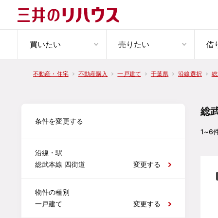
買いたい
売りたい
借
不動産・住宅
不動産購入
一戸建て
千葉県
沿線選択
総
総
条件を変更する
1~6
沿線・駅
総武本線 四街道
変更する
物件の種別
一戸建て
変更する