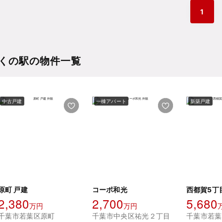
1
くの駅の物件一覧
中古戸建
一棟アパート
新築戸建
原町 戸建
コーポ和光
西都賀5丁
2,380
2,700
5,680
万円
万円
千葉市若葉区原町
千葉市中央区祐光２丁目