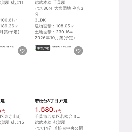
賀駅 徒歩11
総武本線 千葉駅
バス30分 大宮団地 停歩3
分
06.61㎡
3LDK
89.36㎡
建物面積：108.05㎡
8月築(予定)
土地面積：230.16㎡
2026年10月築(予定)
中古戸建
戸建
若松台3丁目 戸建
1,580
万円
万円
区東寺山町
千葉市若葉区若松台３丁目
賀駅 徒歩15
総武本線 都賀駅
バス14分 若松台中央公園