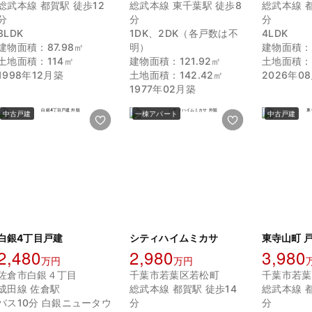
総武本線 都賀駅 徒歩12
総武本線 東千葉駅 徒歩8
総武本線 都
分
分
分
3LDK
1DK、2DK（各戸数は不
4LDK
建物面積：87.98㎡
明）
建物面積：1
土地面積：114㎡
建物面積：121.92㎡
土地面積：1
1998年12月築
土地面積：142.42㎡
2026年0
1977年02月築
中古戸建
一棟アパート
中古戸建
白銀4丁目戸建
シティハイムミカサ
東寺山町 
2,480
2,980
3,980
万円
万円
佐倉市白銀４丁目
千葉市若葉区若松町
千葉市若葉
成田線 佐倉駅
総武本線 都賀駅 徒歩14
総武本線 都
バス10分 白銀ニュータウ
分
分