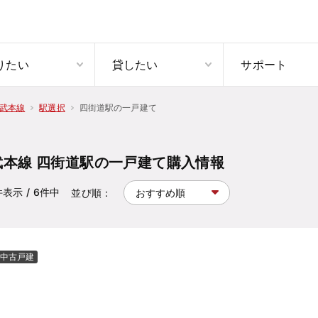
りたい
貸したい
サポート
四街道駅の一戸建て
武本線
駅選択
武本線 四街道駅の一戸建て購入情報
件表示
/ 6
件中
並び順：
中古戸建