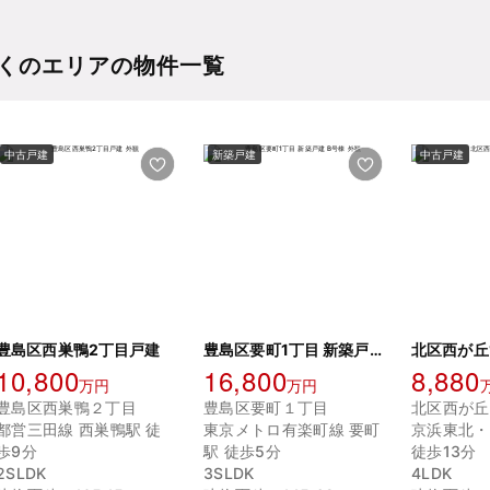
くのエリアの物件一覧
中古戸建
新築戸建
中古戸建
豊島区西巣鴨2丁目戸建
豊島区要町1丁目 新築戸建 B号棟
北区西が丘
10,800
16,800
8,880
万円
万円
豊島区西巣鴨２丁目
豊島区要町１丁目
北区西が丘
都営三田線 西巣鴨駅 徒
東京メトロ有楽町線 要町
京浜東北・
歩9分
駅 徒歩5分
徒歩13分
2SLDK
3SLDK
4LDK