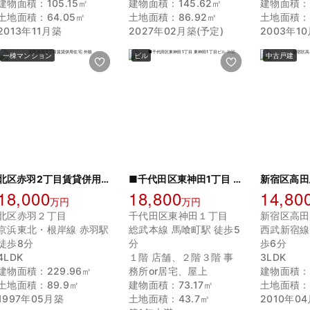
建物面積：105.15㎡
建物面積：145.62㎡
建物面積：9
土地面積：64.05㎡
土地面積：86.92㎡
土地面積：6
2013年11月築
2027年02月築(予定)
2003年1
一棟マンション
ビル
中古戸建
北区赤羽2丁目賃貸併用住宅
■千代田区東神田1丁目 東神田1丁目ビル
18,000
18,800
14,80
万円
万円
北区赤羽２丁目
千代田区東神田１丁目
新宿区高田
京浜東北・根岸線 赤羽駅
総武本線 馬喰町駅 徒歩5
西武新宿線
徒歩8分
分
歩6分
4LDK
１階 店舗、２階３階 事
3LDK
建物面積：229.96㎡
務所or居宅、屋上
建物面積：1
土地面積：89.9㎡
建物面積：73.17㎡
土地面積：9
1997年05月築
土地面積：43.7㎡
2010年0