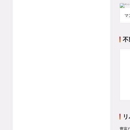
マ
不
リ
豊富