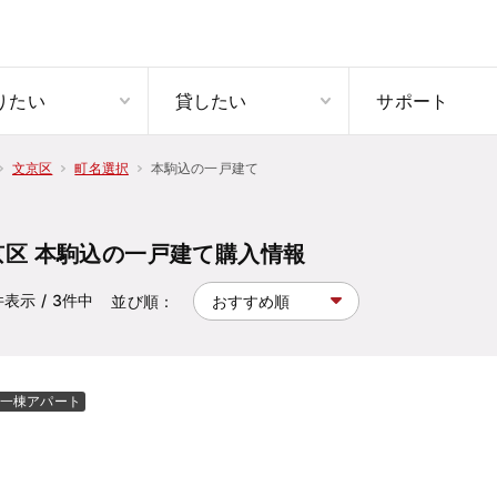
りたい
貸したい
サポート
本駒込の一戸建て
文京区
町名選択
京区 本駒込の一戸建て購入情報
件表示
/ 3
件中
並び順：
一棟アパート