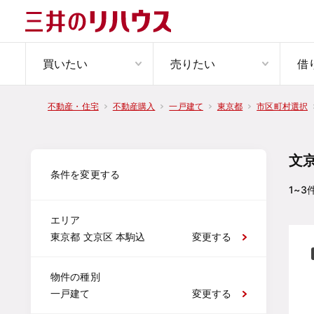
買いたい
売りたい
借
不動産・住宅
不動産購入
一戸建て
東京都
市区町村選択
文
条件を変更する
1~3
エリア
東京都 文京区 本駒込
変更する
物件の種別
一戸建て
変更する