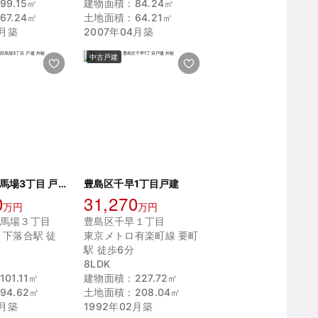
9.15㎡
建物面積：84.24㎡
7.24㎡
土地面積：64.21㎡
0月築
2007年04月築
中古戸建
新宿区高田馬場3丁目 戸建
豊島区千早1丁目戸建
0
31,270
万円
万円
馬場３丁目
豊島区千早１丁目
 下落合駅 徒
東京メトロ有楽町線 要町
駅 徒歩6分
8LDK
01.11㎡
建物面積：227.72㎡
4.62㎡
土地面積：208.04㎡
4月築
1992年02月築