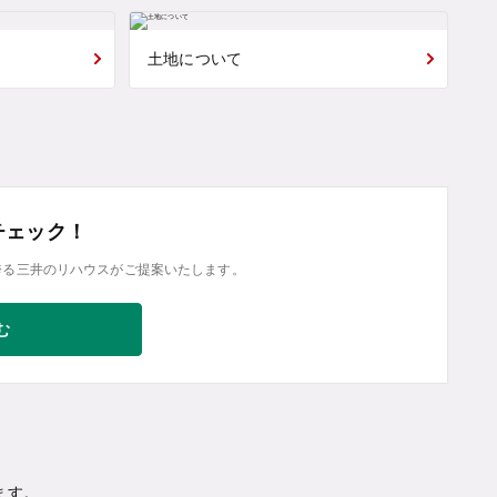
土地について
チェック！
誇る三井のリハウスがご提案いたします。
む
ます。