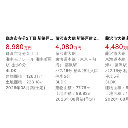
鎌倉市寺分2丁目 新築戸建
藤沢市大鋸 新築戸建 2号棟
8,980
4,080
4,480
万円
万円
万
鎌倉市寺分２丁目
藤沢市大鋸
藤沢市大鋸
湘南モノレール 湘南町屋
東海道本線（東京～熱
東海道本線
駅 徒歩9分
海） 藤沢駅
海） 藤沢駅
4LDK
バス16分 柄沢神社入口
バス16分 
建物面積：126.11㎡
停歩5分
停歩5分
土地面積：228.18㎡
3LDK
3LDK
2026年08月築(予定)
建物面積：77.76㎡
建物面積：82
土地面積：99.92㎡
土地面積：10
2026年08月築(予定)
2026年08