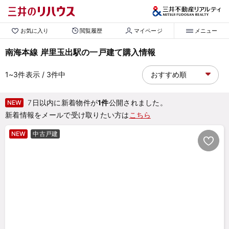
お気に入り
閲覧履歴
マイページ
メニュー
南海本線 岸里玉出駅の一戸建て購入情報
1~3
件表示
/ 3
件中
7日以内に新着物件が
1件
公開されました。
NEW
新着情報をメールで受け取りたい方は
こちら
NEW
中古戸建