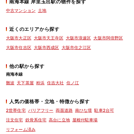
南海本線 岸里玉出駅の物件を探す
中古マンション
土地
近くのエリアから探す
大阪市大正区
大阪市天王寺区
大阪市浪速区
大阪市阿倍野区
大阪市住吉区
大阪市西成区
大阪市住之江区
他の駅から探す
南海本線
難波
天下茶屋
粉浜
住吉大社
住ノ江
人気の価格帯・立地・特徴から探す
2世帯住宅
バリアフリー
両面道路
南ひな壇
駐車2台可
注文住宅
鉄骨系住宅
高台に立地
屋根付駐車場
リフォーム済み