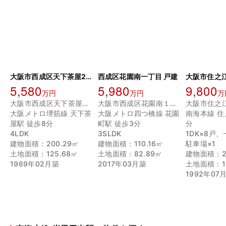
大阪市西成区天下茶屋2丁目
西成区花園南一丁目 戸建
5,580
5,980
9,800
万円
万円
万
大阪市西成区天下茶屋２丁目
大阪市西成区花園南１丁目
大阪メトロ堺筋線 天下茶
大阪メトロ四つ橋線 花園
南海本線 住
屋駅 徒歩8分
町駅 徒歩3分
分
4LDK
3SLDK
1DK×8戸
建物面積：200.29㎡
建物面積：110.16㎡
駐車場×1
土地面積：125.68㎡
土地面積：82.89㎡
建物面積：2
1969年02月築
2017年03月築
土地面積：19
1992年07