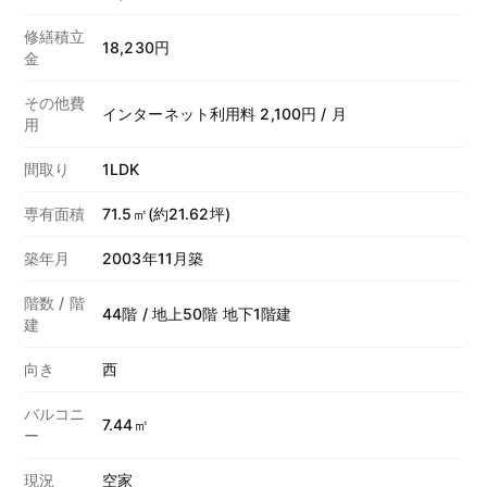
修繕積立
18,230円
金
その他費
インターネット利用料 2,100円 / 月
用
間取り
1LDK
専有面積
71.5㎡(約21.62坪)
築年月
2003年11月築
階数 / 階
44階 / 地上50階 地下1階建
建
向き
西
バルコニ
7.44㎡
ー
現況
空家