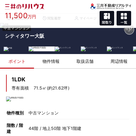
11,500
万円
お気に入り
閲覧履歴
マイページ
メニュー
中古マンション
1/17
シティタワー大阪
ポイント
物件情報
取扱店舗
周辺情報
1LDK
専有面積
71.5㎡(約21.62坪)
物件種別
中古マンション
階数 / 階
44階 / 地上50階 地下1階建
建