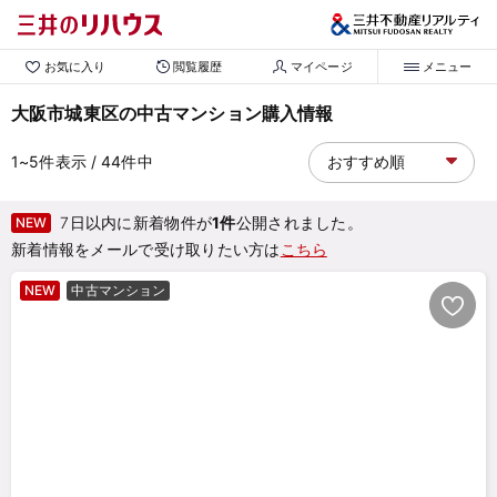
お気に入り
閲覧履歴
マイページ
メニュー
大阪市城東区の中古マンション購入情報
1~5
件表示
/ 44
件中
7日以内に新着物件が
1件
公開されました。
NEW
新着情報をメールで受け取りたい方は
こちら
NEW
中古マンション