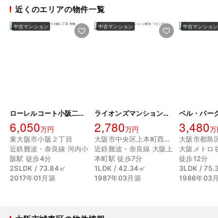
近くのエリアの物件一覧
中古マンション
中古マンション
中古マンション
ローレルコート小阪二丁目
ライオンズマンション上町台
6,050
2,780
3,480
万円
万円
万
東大阪市小阪２丁目
大阪市中央区上本町西４丁目
近鉄難波・奈良線 河内小
近鉄難波・奈良線 大阪上
大阪メトロ
阪駅 徒歩4分
本町駅 徒歩7分
徒歩12分
2SLDK / 73.84㎡
1LDK / 42.34㎡
3LDK / 75
2017年01月築
1987年03月築
1986年03