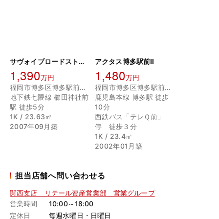
サヴォイブロードストリート
アクタス博多駅前Ⅱ
1,390
1,480
万円
万円
福岡市博多区博多駅前３丁目
福岡市博多区博多駅前３丁目
地下鉄七隈線 櫛田神社前
鹿児島本線 博多駅 徒歩
駅 徒歩5分
10分
1K / 23.63㎡
西鉄バス「テレＱ前」
2007年09月築
停 徒歩３分
1K / 23.4㎡
2002年01月築
担当店舗へ問い合わせる
関西支店 リテール資産営業部 営業グループ
営業時間
10:00～18:00
定休日
毎週水曜日・日曜日