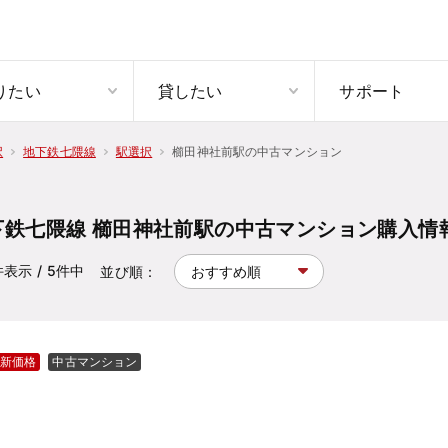
りたい
貸したい
サポート
櫛田神社前駅の中古マンション
択
地下鉄七隈線
駅選択
下鉄七隈線 櫛田神社前駅の中古マンション購入情
件表示
/ 5
件中
並び順：
新価格
中古マンション