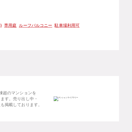
)
専用庭
ルーフバルコニー
駐車場利用可
棟超のマンションを
します。売り出し中・
報も掲載しております。