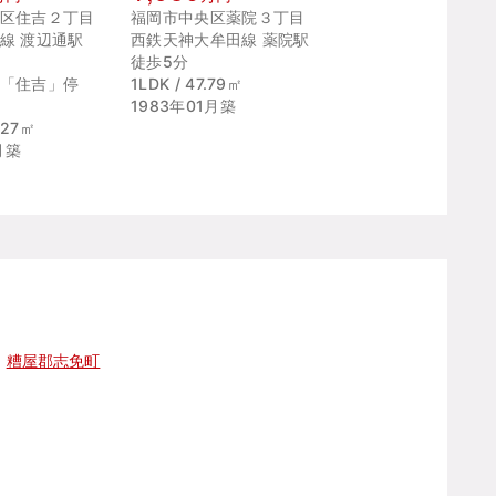
区住吉２丁目
福岡市中央区薬院３丁目
線 渡辺通駅
西鉄天神大牟田線 薬院駅
徒歩5分
 「住吉」停
1LDK / 47.79㎡
1983年01月築
5.27㎡
月築
糟屋郡志免町