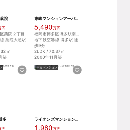
薬院
東峰マンションアーバンスクエア博多駅
5,490
万円
万円
区薬院２丁目
福岡市博多区博多駅南１丁目
線 薬院大通駅
地下鉄空港線 博多駅 徒
歩9分
3.32㎡
2LDK / 70.37㎡
0月築
2000年11月築
ン
中古マンション
博多
ライオンズマンション南薬院
1,980
万円
万円