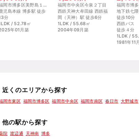
福岡市博多区美野島１丁目
福岡市中央区今泉２丁目
福岡市博多
鹿児島本線 博多駅 徒歩
西鉄天神大牟田線 西鉄福
地下鉄七隈
13分
岡（天神）駅 徒歩6分
徒歩10分
1LDK / 52.78㎡
1LDK / 55.68㎡
西鉄バス
2025年01月築
2004年09月築
徒歩４分
1LDK / 5
1981年11
近くのエリアから探す
福岡市東区
福岡市博多区
福岡市中央区
福岡市南区
春日市
大野城市
他の駅から探す
薬院
渡辺通
天神南
博多