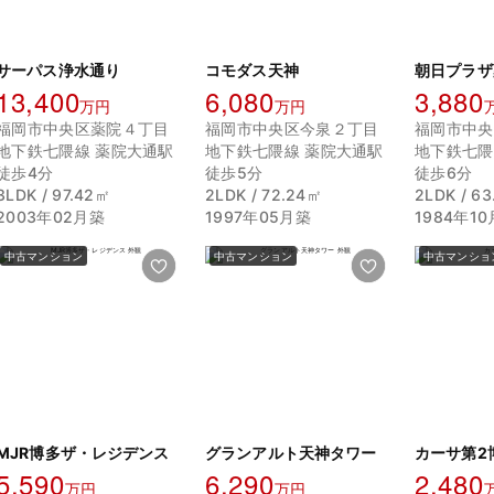
サーパス浄水通り
コモダス天神
朝日プラザ
13,400
6,080
3,880
万円
万円
福岡市中央区薬院４丁目
福岡市中央区今泉２丁目
福岡市中央
地下鉄七隈線 薬院大通駅
地下鉄七隈線 薬院大通駅
地下鉄七隈
徒歩4分
徒歩5分
徒歩6分
3LDK / 97.42㎡
2LDK / 72.24㎡
2LDK / 6
2003年02月築
1997年05月築
1984年1
中古マンション
中古マンション
中古マンショ
MJR博多ザ・レジデンス
グランアルト天神タワー
カーサ第2
5,590
6,290
2,480
万円
万円