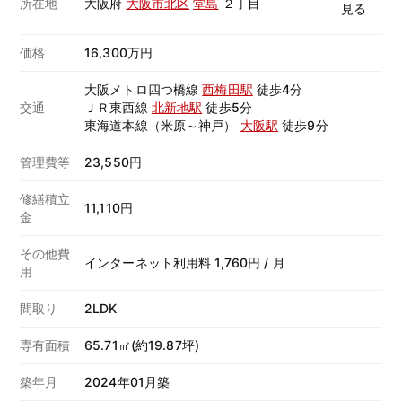
所在地
大阪府
大阪市北区
堂島
２丁目
価格
16,300万円
大阪メトロ四つ橋線
西梅田駅
徒歩4分
交通
ＪＲ東西線
北新地駅
徒歩5分
東海道本線（米原～神戸）
大阪駅
徒歩9分
管理費等
23,550円
修繕積立
11,110円
金
その他費
インターネット利用料 1,760円 / 月
用
間取り
2LDK
専有面積
65.71㎡(約19.87坪)
築年月
2024年01月築