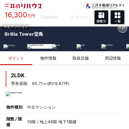
16,300
万円
お気に入り
閲覧履歴
マイページ
メニュー
中古マンション
1/16
Brillia Tower堂島
ポイント
物件情報
取扱店舗
周辺情報
2LDK
専有面積
65.71㎡(約19.87坪)
物件種別
中古マンション
階数 / 階
19階 / 地上49階 地下1階建
建