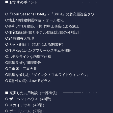
■ おすすめポイント ━━━━━━━━━━━・・・・・
○『Four Seasons Hotel』×『Brillia』の超高層複合タワー
○地上49階建制震構造 × オール電化
○令和6年1月建築、(株)竹中工務店による施工
○住宅動線(南側)とホテル動線(北側)の分離設計
○24時間有人管理
○ペット飼育可（規約による制限有）
○住戸Keyはハンズフリーシステムを採用
○ホテルライクな内廊下仕様
○眺望良好な19階部分
○二重床・二重天井
○眺望を愉しむ『ダイレクトフルワイドウィンドウ』
○遮熱性の高いLow-Eガラス
■ 充実した共用施設（一部有償） ━━━━━・・・・・
○ ザ・ペントハウス（49階）
○ スカイデッキ（49階）
○ ボードルーム（27階）