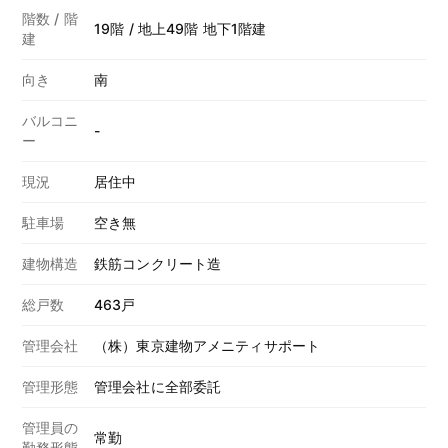
階数 / 階
19階 / 地上49階 地下1階建
建
向き
南
バルコニ
-
ー
現況
居住中
駐車場
空き無
建物構造
鉄筋コンクリート造
総戸数
463戸
管理会社
（株）東京建物アメニティサポート
管理形態
管理会社に全部委託
管理員の
常勤
勤務形態