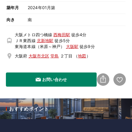
築年月
2024年01月築
向き
南
大阪メトロ四つ橋線
西梅田駅
徒歩4分
ＪＲ東西線
北新地駅
徒歩5分
東海道本線（米原～神戸）
大阪駅
徒歩9分
大阪府
大阪市北区
堂島
２丁目
（
地図
）
お問い合わせ
おすすめポイント