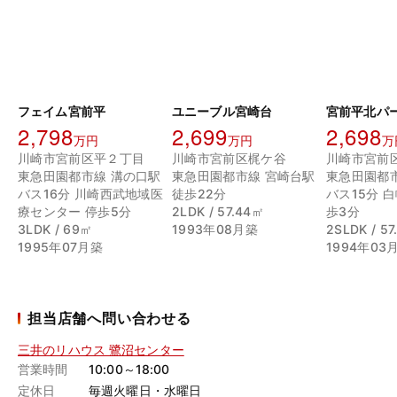
フェイム宮前平
ユニーブル宮崎台
2,798
2,699
2,698
万円
万円
万
川崎市宮前区平２丁目
川崎市宮前区梶ケ谷
川崎市宮前
東急田園都市線 溝の口駅
東急田園都市線 宮崎台駅
東急田園都
バス16分 川崎西武地域医
徒歩22分
バス15分 
療センター 停歩5分
2LDK / 57.44㎡
歩3分
3LDK / 69㎡
1993年08月築
2SLDK / 5
1995年07月築
1994年03
担当店舗へ問い合わせる
三井のリハウス 鷺沼センター
営業時間
10:00～18:00
定休日
毎週火曜日・水曜日