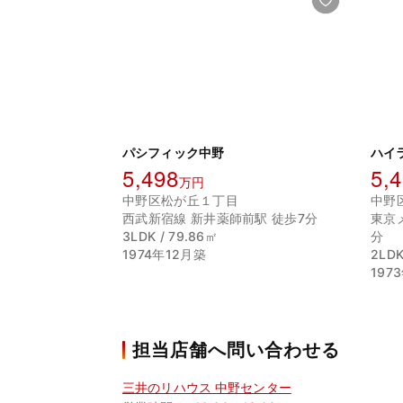
パシフィック中野
ハイ
5,498
5,
万円
中野区松が丘１丁目
中野
西武新宿線 新井薬師前駅 徒歩7分
東京
3LDK / 79.86㎡
分
1974年12月築
2LDK
197
担当店舗へ問い合わせる
三井のリハウス 中野センター