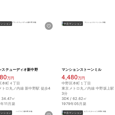
マンション
中古マンション
ンステューディオ新中野
マンションストーンミル
980
4,480
万円
万円
区本町４丁目
中野区本町１丁目
メトロ丸ノ内線 新中野駅 徒歩4
東京メトロ丸ノ内線 中野坂上駅
3分
/ 34.47㎡
3DK / 62.62㎡
3年11月築
1979年05月築
マンション
中古マンション