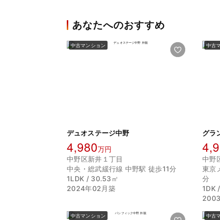
あなたへのおすすめ
中古マンション
中古
デュオステージ中野
グラ
4,980
4,
万円
中野区新井１丁目
中野
中央・総武緩行線 中野駅 徒歩11分
東京
1LDK / 30.53㎡
分
2024年02月築
1DK 
200
中古マンション
中古