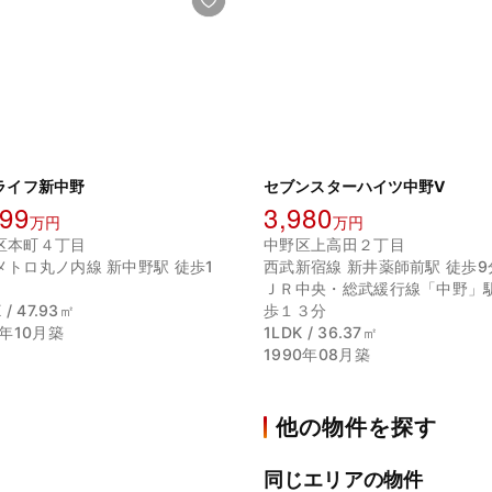
ライフ新中野
セブンスターハイツ中野Ⅴ
499
3,980
万円
万円
区本町４丁目
中野区上高田２丁目
メトロ丸ノ内線 新中野駅 徒歩1
西武新宿線 新井薬師前駅 徒歩9
ＪＲ中央・総武緩行線「中野」
 / 47.93㎡
歩１３分
3年10月築
1LDK / 36.37㎡
1990年08月築
他の物件を探す
同じエリアの物件