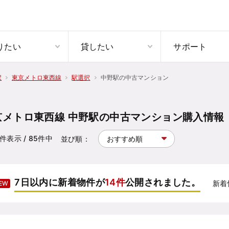
りたい
貸したい
サポート
中野駅の中古マンション
択
東京メトロ東西線
駅選択
京メトロ東西線 中野駅の中古マンション購入情報
件表示
/ 85
件中
並び順：
7日以内に新着物件が
14件
公開されました。
新着
EW