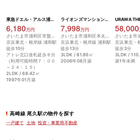
東急ドエル・アルス浦和常盤
ライオンズマンション浦和ブライトヒル
URAWA TH
6,180
7,998
58,000
万円
万円
さいたま市浦和区常盤２丁目
さいたま市浦和区本太３丁目
京浜東北・根岸線 浦和駅
京浜東北・根岸線 浦和駅
京浜東北・
徒歩10分
徒歩13分
徒歩3分
アトレ北口改札徒歩８分
3LDK / 81.86㎡
3LDK / 110
（利用可能時間７：００
2006年08月築
築1年未満
～２４：１５）
2LDK / 68.42㎡
1997年01月築
高崎線 尾久駅の物件を探す
一戸建て
土地
投資・事業用不動産