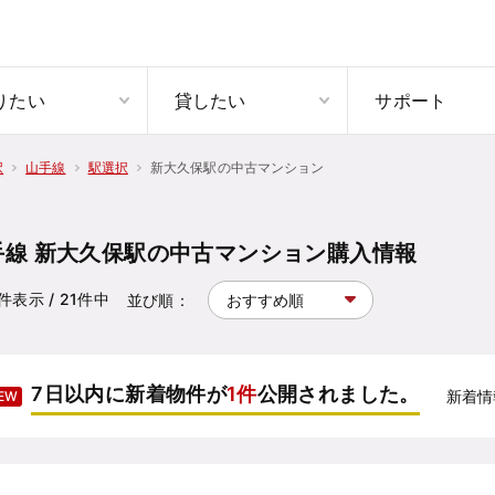
りたい
貸したい
サポート
新大久保駅の中古マンション
択
山手線
駅選択
手線 新大久保駅の中古マンション購入情報
件表示
/ 21
件中
並び順：
7日以内に新着物件が
1件
公開されました。
新着情
EW